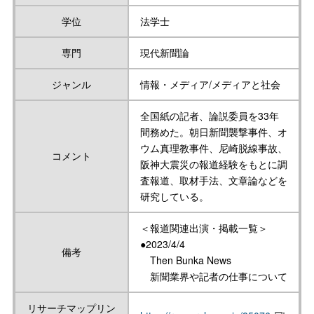
学位
法学士
専門
現代新聞論
ジャンル
情報・メディア/メディアと社会
全国紙の記者、論説委員を33年
間務めた。朝日新聞襲撃事件、オ
ウム真理教事件、尼崎脱線事故、
コメント
阪神大震災の報道経験をもとに調
査報道、取材手法、文章論などを
研究している。
＜報道関連出演・掲載一覧＞
●2023/4/4
備考
Then Bunka News
新聞業界や記者の仕事について
リサーチマップリン