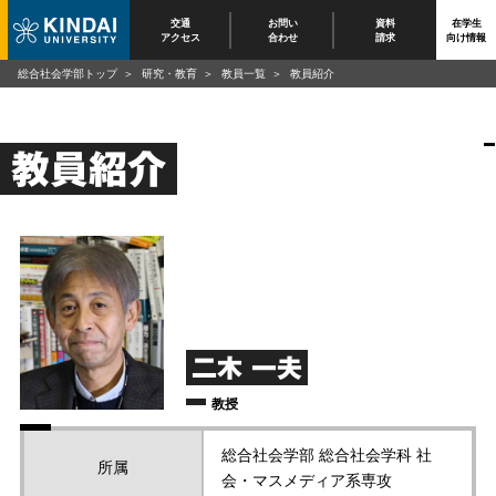
交通
お問い
資料
在学生
アクセス
合わせ
請求
向け情報
総合社会学部トップ
研究・教育
教員一覧
教員紹介
教員紹介
二木 一夫
教授
総合社会学部 総合社会学科 社
所属
会・マスメディア系専攻