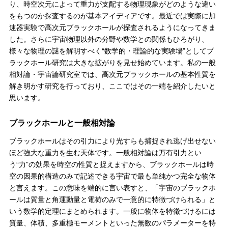
り、時空次元によって重力が支配する物理現象がどのような違い
をもつのか探査するのが基本アイディアです。最近では実際に加
速器実験で高次元ブラックホールが探査されるようになってきま
した。さらに宇宙物理以外の分野や数学との関係もひろがり、
様々な物理の謎を解明すべく“数学的・理論的な実験場”としてブ
ラックホール研究は大きな拡がりを見せ始めています。私の一般
相対論・宇宙論研究室では、高次元ブラックホールの基本性質を
解き明かす研究を行っており、ここではその一端を紹介したいと
思います。
ブラックホールと一般相対論
ブラックホールはその引力により光すらも捕捉され逃げ出せない
ほど強大な重力を生む天体です。一般相対論は万有引力とい
う“力”の効果を時空の性質と捉えますから、ブラックホールは時
空の因果的構造のみで記述できる宇宙で最も単純かつ完全な物体
と言えます。この意味を端的に言い表すと、「宇宙のブラックホ
ールは質量と角運動量と電荷のみで一意的に特徴づけられる」と
いう数学的定理にまとめられます。一般に物体を特徴づけるには
質量、体積、多重極モーメントといった無数のパラメーターを特