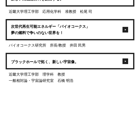
近畿大学理工学部 応用化学科 准教授 松尾 司
次世代再生可能エネルギー「バイオコークス」
夢の燃料で争いのない世界を！
バイオコークス研究所 所長/教授 井田 民男
ブラックホールで拓く、新しい宇宙像。
近畿大学理工学部 理学科 教授
一般相対論・宇宙論研究室 石橋 明浩