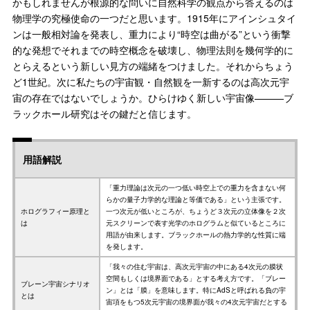
かもしれませんが根源的な問いに自然科学の観点から答えるのは
物理学の究極使命の一つだと思います。1915年にアインシュタイ
ンは一般相対論を発表し、重力により“時空は曲がる”という衝撃
的な発想でそれまでの時空概念を破壊し、物理法則を幾何学的に
とらえるという新しい見方の端緒をつけました。それからちょう
ど1世紀。次に私たちの宇宙観・自然観を一新するのは高次元宇
宙の存在ではないでしょうか。ひらけゆく新しい宇宙像———ブ
ラックホール研究はその鍵だと信じます。
用語解説
「重力理論は次元の一つ低い時空上での重力を含まない何
らかの量子力学的な理論と等価である」という主張です。
ホログラフィー原理と
一つ次元が低いところが、ちょうど３次元の立体像を２次
は
元スクリーンで表す光学のホログラムと似ているところに
用語が由来します。ブラックホールの熱力学的な性質に端
を発します。
「我々の住む宇宙は、高次元宇宙の中にある4次元の膜状
空間もしくは境界面である」とする考え方です。「ブレー
ブレーン宇宙シナリオ
ン」とは「膜」を意味します。特にAdSと呼ばれる負の宇
とは
宙項をもつ5次元宇宙の境界面が我々の4次元宇宙だとする