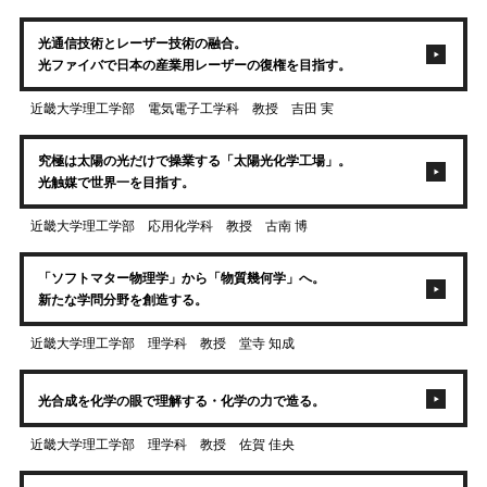
光通信技術とレーザー技術の融合。
光ファイバで日本の産業用レーザーの復権を目指す。
近畿大学理工学部 電気電子工学科 教授 吉田 実
究極は太陽の光だけで操業する「太陽光化学工場」。
光触媒で世界一を目指す。
近畿大学理工学部 応用化学科 教授 古南 博
「ソフトマター物理学」から「物質幾何学」へ。
新たな学問分野を創造する。
近畿大学理工学部 理学科 教授 堂寺 知成
光合成を化学の眼で理解する・化学の力で造る。
近畿大学理工学部 理学科 教授 佐賀 佳央