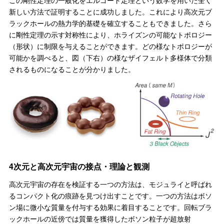
新しい方法で証明することに成功しました。これにより高次元ブ
ラックホールの熱力学的基礎を確立することもできました。さら
に剛性定理の示す対称性により、ホライズンの可能なトポロジー
（形状）に制限を与えることができます。どの様なトポロジーが
可能かを調べると、図（下右）の様なザイフェルト多様体で分類
されるものになることが分かりました。
4次元と高次元宇宙の接点・理論と観測
高次元宇宙の存在を検証する一つの方法は、モジュライと呼ばれ
るコンパクト化の痕跡を見つけ出すことです。一つの方法はボソ
ン場に微小な質量を付与する効果に着目することです。回転ブラ
ックホールの近傍では質量を獲得したボソン粒子が超放射