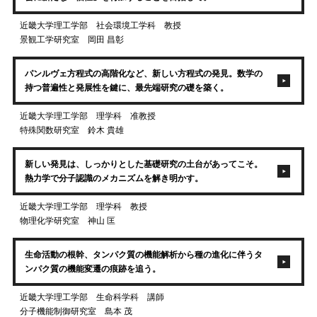
近畿大学理工学部 社会環境工学科 教授
景観工学研究室 岡田 昌彰
パンルヴェ方程式の高階化など、新しい方程式の発見。数学の
持つ普遍性と発展性を鍵に、最先端研究の礎を築く。
近畿大学理工学部 理学科 准教授
特殊関数研究室 鈴木 貴雄
新しい発見は、しっかりとした基礎研究の土台があってこそ。
熱力学で分子認識のメカニズムを解き明かす。
近畿大学理工学部 理学科 教授
物理化学研究室 神山 匡
生命活動の根幹、タンパク質の機能解析から種の進化に伴うタ
ンパク質の機能変遷の痕跡を追う。
近畿大学理工学部 生命科学科 講師
分子機能制御研究室 島本 茂