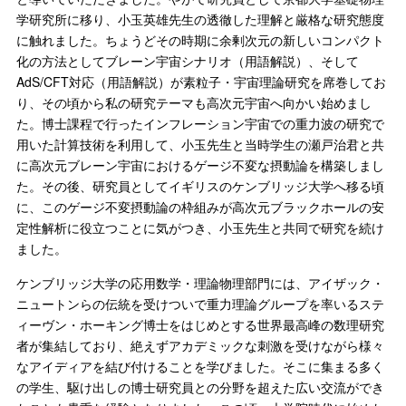
学研究所に移り、小玉英雄先生の透徹した理解と厳格な研究態度
に触れました。ちょうどその時期に余剰次元の新しいコンパクト
化の方法としてブレーン宇宙シナリオ（用語解説）、そして
AdS/CFT対応（用語解説）が素粒子・宇宙理論研究を席巻してお
り、その頃から私の研究テーマも高次元宇宙へ向かい始めまし
た。博士課程で行ったインフレーション宇宙での重力波の研究で
用いた計算技術を利用して、小玉先生と当時学生の瀬戸治君と共
に高次元ブレーン宇宙におけるゲージ不変な摂動論を構築しまし
た。その後、研究員としてイギリスのケンブリッジ大学へ移る頃
に、このゲージ不変摂動論の枠組みが高次元ブラックホールの安
定性解析に役立つことに気がつき、小玉先生と共同で研究を続け
ました。
ケンブリッジ大学の応用数学・理論物理部門には、アイザック・
ニュートンらの伝統を受けついで重力理論グループを率いるステ
ィーヴン・ホーキング博士をはじめとする世界最高峰の数理研究
者が集結しており、絶えずアカデミックな刺激を受けながら様々
なアイディアを結び付けることを学びました。そこに集まる多く
の学生、駆け出しの博士研究員との分野を超えた広い交流ができ