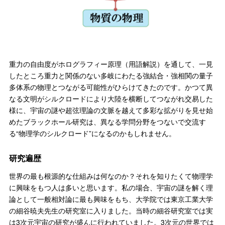
重力の自由度がホログラフィー原理（用語解説）を通して、一見
したところ重力と関係のない多岐にわたる強結合・強相関の量子
多体系の物理とつながる可能性がひらけてきたのです。かつて異
なる文明がシルクロードにより大陸を横断してつながれ交易した
様に、宇宙の謎や超弦理論の文脈を越えて多彩な拡がりを見せ始
めたブラックホール研究は、異なる学問分野をつないで交流す
る“物理学のシルクロード”になるのかもしれません。
研究遍歴
世界の最も根源的な仕組みは何なのか？それを知りたくて物理学
に興味をもつ人は多いと思います。私の場合、宇宙の謎を解く理
論として一般相対論に最も興味をもち、大学院では東京工業大学
の細谷暁夫先生の研究室に入りました。当時の細谷研究室では実
は3次元宇宙の研究が盛んに行われていました。3次元の世界では