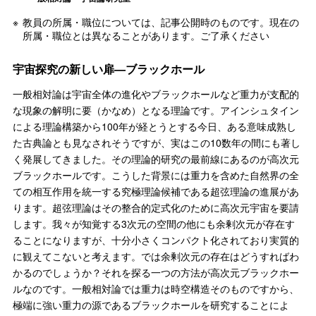
教員の所属・職位については、記事公開時のものです。現在の
所属・職位とは異なることがあります。ご了承ください
宇宙探究の新しい扉—ブラックホール
一般相対論は宇宙全体の進化やブラックホールなど重力が支配的
な現象の解明に要（かなめ）となる理論です。アインシュタイン
による理論構築から100年が経とうとする今日、ある意味成熟し
た古典論とも見なされそうですが、実はこの10数年の間にも著し
く発展してきました。その理論的研究の最前線にあるのが高次元
ブラックホールです。こうした背景には重力を含めた自然界の全
ての相互作用を統一する究極理論候補である超弦理論の進展があ
ります。超弦理論はその整合的定式化のために高次元宇宙を要請
します。我々が知覚する3次元の空間の他にも余剰次元が存在す
ることになりますが、十分小さくコンパクト化されており実質的
に観えてこないと考えます。では余剰次元の存在はどうすればわ
かるのでしょうか？それを探る一つの方法が高次元ブラックホー
ルなのです。一般相対論では重力は時空構造そのものですから、
極端に強い重力の源であるブラックホールを研究することによ