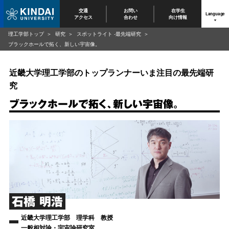
交通
お問い
在学生
Language
アクセス
合わせ
向け情報
理工学部トップ
研究
スポットライト -最先端研究
ブラックホールで拓く、新しい宇宙像。
近畿大学理工学部のトップランナーいま注目の最先端研
究
ブラックホールで拓く、新しい宇宙像。
石橋 明浩
近畿大学理工学部 理学科 教授
一般相対論・宇宙論研究室