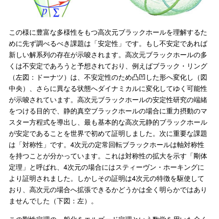
この様に豊富な多様性をもつ高次元ブラックホールを理解するた
めに先ず調べるべき課題は「安定性」です。もし不安定であれば
新しい解系列の存在が示唆されます。高次元ブラックホールの多
くは不安定であろうと予想されており、例えばブラック・リング
（左図：ドーナツ）は、不安定性のため凸凹した形へ変化し（図
中央）、さらに異なる状態へダイナミカルに変化してゆく可能性
が示唆されています。高次元ブラックホールの安定性研究の端緒
をつける目的で、静的真空ブラックホールの場合に重力摂動のマ
スター方程式を導出し、最も基本的な高次元静的ブラックホール
が安定であることを世界で初めて証明しました。次に重要な課題
は「対称性」です。4次元の定常回転ブラックホールは軸対称性
を持つことが分かっています。これは対称性の拡大を示す「剛体
定理」と呼ばれ、4次元の場合にはスティーヴン・ホーキングに
より証明されました。しかしその証明は4次元の特徴を駆使して
おり、高次元の場合へ拡張できるかどうかは全く明らかではあり
ませんでした（下図：左）。
この剛性定理の一般化をエルゴード定理という数学を用いた全く