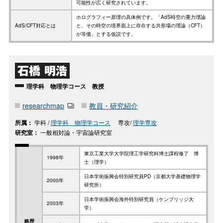
可能性が広く研究されています。
ホログラフィー原理の具体例です。「AdS時空の重力理論
AdS/CFT対応とは
と、その時空の境界面上に存在する共形場の理論（CFT）
が等価」とする仮説です。
石橋 明浩
理学科 物理学コース 教授
researchmap
教員・研究紹介
所属：
学科 /
理学科 物理学コース
専攻/
理学専攻
研究室：
一般相対論・宇宙論研究室
東京工業大学大学院理工学研究科博士課程修了 博
1998年
士（理学）
日本学術振興会特別研究員PD（京都大学基礎物理学
2000年
研究所）
日本学術振興会海外特別研究員（ケンブリッジ大
2003年
学）
略歴