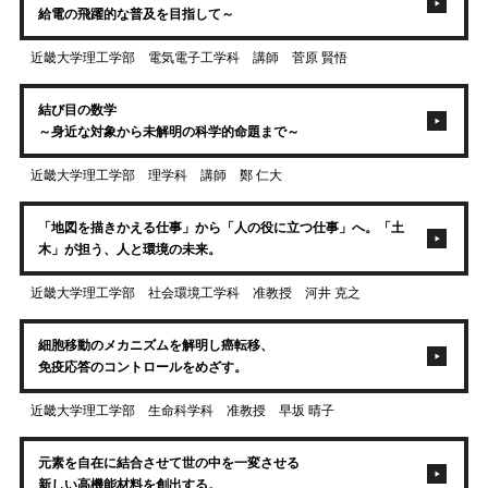
給電の飛躍的な普及を目指して～
近畿大学理工学部 電気電子工学科 講師 菅原 賢悟
結び目の数学
～身近な対象から未解明の科学的命題まで～
近畿大学理工学部 理学科 講師 鄭 仁大
「地図を描きかえる仕事」から「人の役に立つ仕事」へ。「土
木」が担う、人と環境の未来。
近畿大学理工学部 社会環境工学科 准教授 河井 克之
細胞移動のメカニズムを解明し癌転移、
免疫応答のコントロールをめざす。
近畿大学理工学部 生命科学科 准教授 早坂 晴子
元素を自在に結合させて世の中を一変させる
新しい高機能材料を創出する。