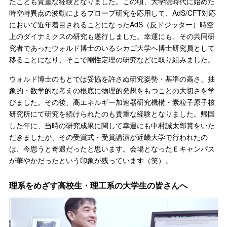
たことも貴重な経験となりました。この頃、大学院時代に始めた
時空特異点の波動によるプローブ研究を応用して、AdS/CFT対応
において近年着目されることになったAdS（反ドジッター）時空
上のダイナミクスの研究も遂行しました。幸運にも、その共同研
究者であったウォルド博士のいるシカゴ大学へ博士研究員として
移ることになり、そこで剛性定理の研究などに取り組みました。
ウォルド博士のもとでは妥協を許さぬ研究姿勢・基準の高さ、抽
象的・数学的な考えの根底に物理的発想をもつことの大切さを学
びました。その後、高エネルギー加速器研究機構・素粒子原子核
研究所にて研究を続けられたのも貴重な経験となりました。帰国
した年に、当時の研究成果に関して幸運にも中村誠太郎賞をいた
だきましたが、その受賞式・受賞講演が近畿大学で行われたの
は、今思うと奇遇だったと思います。会場となったＥキャンパス
が華やかだったという印象が残っています（笑）。
理系をめざす高校生・理工系の大学生の皆さんへ