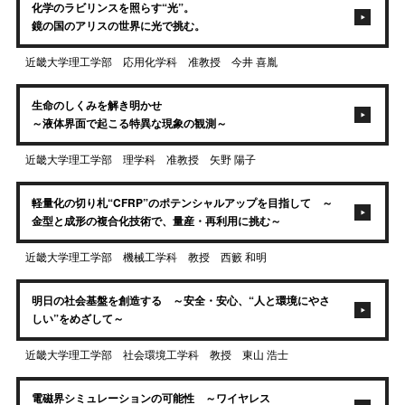
化学のラビリンスを照らす“光”。
鏡の国のアリスの世界に光で挑む。
近畿大学理工学部 応用化学科 准教授 今井 喜胤
生命のしくみを解き明かせ
～液体界面で起こる特異な現象の観測～
近畿大学理工学部 理学科 准教授 矢野 陽子
軽量化の切り札“CFRP”のポテンシャルアップを目指して ～
金型と成形の複合化技術で、量産・再利用に挑む～
近畿大学理工学部 機械工学科 教授 西籔 和明
明日の社会基盤を創造する ～安全・安心、“人と環境にやさ
しい”をめざして～
近畿大学理工学部 社会環境工学科 教授 東山 浩士
電磁界シミュレーションの可能性 ～ワイヤレス