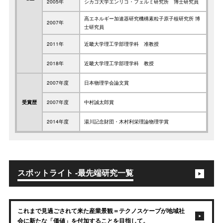
2005年
シカゴ大学エンリコ・フェルミ研究所 博士研究員
高エネルギー加速器研究機構素粒子原子核研究所 博
2007年
士研究員
2011年
近畿大学理工学部理学科 准教授
2018年
近畿大学理工学部理学科 教授
2007年度
日本物理学会論文賞
受賞歴
2007年度
中村誠太郎賞
2014年度
湯川記念財団・木村利栄理論物理学賞
スポットライト -最先端研究一覧
これまで見過ごされて来た産業景観＝テクノスケープが地域社
会に新たな「価値」を付加することを目指して。