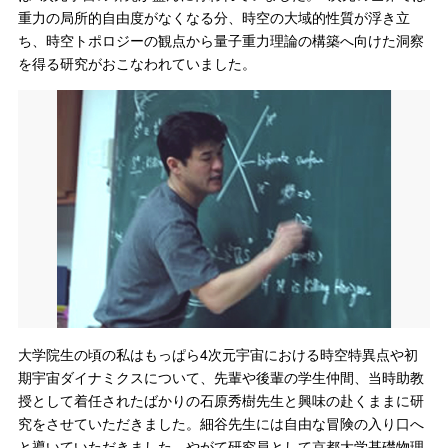
重力の局所的自由度がなくなる分、時空の大域的性質が浮き立
ち、時空トポロジーの観点から量子重力理論の構築へ向けた洞察
を得る研究がおこなわれていました。
大学院生の頃の私はもっぱら4次元宇宙における時空特異点や初
期宇宙ダイナミクスについて、先輩や後輩の学生仲間、当時助教
授として着任されたばかりの石原秀樹先生と興味の赴くままに研
究をさせていただきました。細谷先生には自由な冒険の入り口へ
と導いていただきました。やがて研究員として京都大学基礎物理