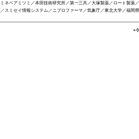
／ミネベアミツミ／本田技術研究所／第一三共／大塚製薬／ロート製薬
ズ／スミセイ情報システム／ニプロファーマ／気象庁／東北大学／福岡
※