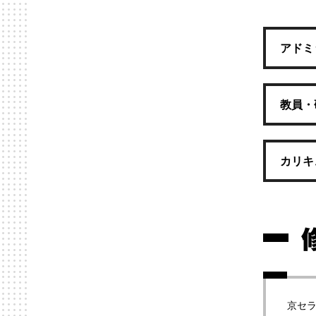
アドミ
教員・
カリキ
京セラ