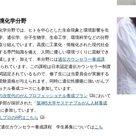
境化学分野
化学分野では、ヒトを中心とした生命現象と環境影響を生
学、遺伝学、分子生物学、生命工学、環境科学などの分野
取り組んでいます。高度に工業化・情報化された現代社会
する専門知識を備え、人間に優しい環境づくりに貢献でき
成します。加えて、本分野には
遺伝カウンセラー養成課
けられています。この課程は日本認定遺伝カウンセラー制度
関認定されているもので、修了生には当委員会が実施する
受験資格が与えられます。同時に遺伝性腫瘍に強いがんプ
ョナル養成コースにも参加しています。
の次世代のがんプロフェッショナル養成プラン
において
学部が採択された「
阪神5大学サステナブルがん人材養成
」に参加しています。
んプロのHPはこちら
度遺伝カウンセラー養成課程 学生募集については
こち