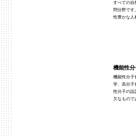
すべての自
問分野です
性豊かな人
機能性分
機能性分子
学、高分子
性分子の設
欠なもので