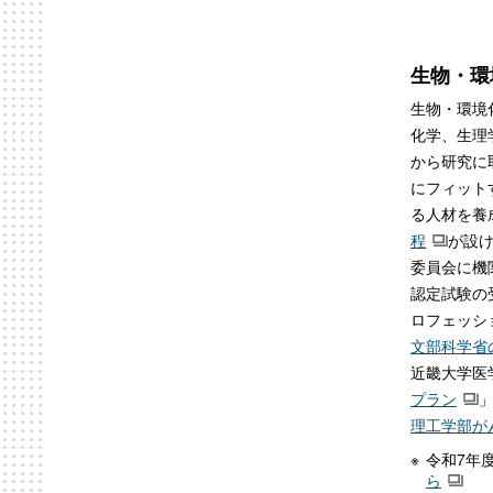
生物・環
生物・環境
化学、生理
から研究に
にフィット
る人材を養
程
が設
委員会に機
認定試験の
ロフェッシ
文部科学省
近畿大学医
プラン
理工学部が
令和7年
ら