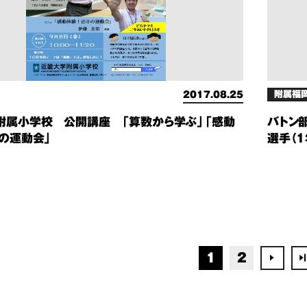
附属福
2017.08.25
附属小学校 公開講座 「算数から学ぶ」「感動
バトン
小の運動会」
選手（
1
2