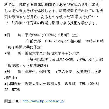
科では、隣接する附属幼稚園で手あそび実演の見学に加え、
しゃぼん玉あそびを体験します。環境授業で行われている洗
剤や添加物など身近にあるものを使った"科学あそび"の中
で、幼稚園・保育園の現場で活用できる技術を学びます。
■日 時：平成29年（2017年）9月9日（土）
午前の部 10時～12時／午後の部 13時～15時
（終了時間は共に予定）
■場 所：近畿大学九州短期大学キャンパス
（福岡県飯塚市菰田東1-5-30、JR福北ゆたか線
「飯塚駅」から徒歩約3分）
■対 象：高校生、保護者 （申込不要、入場無料、入退
場自由）
■お問合せ：近畿大学九州短期大学 教学課 TEL（0948）
22－5726
関連URL：
http://www.kjc.kindai.ac.jp/