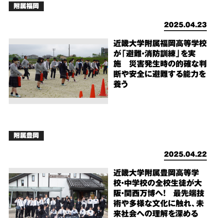
附属福岡
2025.04.23
近畿大学附属福岡高等学校
が「避難・消防訓練」を実
施 災害発生時の的確な判
断や安全に避難する能力を
養う
附属豊岡
2025.04.22
近畿大学附属豊岡高等学
校・中学校の全校生徒が大
阪・関西万博へ！ 最先端技
術や多様な文化に触れ、未
来社会への理解を深める