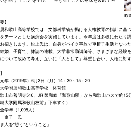
昨
要】
属和歌山高等学校では、文部科学省が掲げる人権教育の指針に基づき
をテーマとした講演会を実施しています。今年度は多岐にわたり
お招きします。松上氏は、自身がバイク事故で車椅子生活となっ
結婚、子育て、雑誌の連載、大学非常勤講師等、さまざまな経験
について改めて考え、互いに「人として」尊重し合い、人権に対
】
年（2019年）6月3日（月）14：30～15：20
大学附属和歌山高等学校 体育館
善明寺516、JR 阪和線「和歌山駅」から和歌山バスで約15
学附属和歌山校前」下車すぐ）
全学年（1,098人）
 京子 氏
ま人を"想う"ということ」