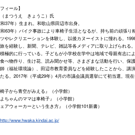
フィール】
（まつうえ きょうこ）氏
（昭和37年）生まれ。和歌山県田辺市出身。
（昭和63年）バイク事故により車椅子生活となるが、持ち前の頑張り
ツやレクリエーションを体験し、以後カヌーイストに憧れる。199
旅を経験し、新聞、テレビ、雑誌等各メディアに取り上げられる
積極的に行っている。子どもが小学校在学中は地域で母親有志に
食べ物作り、生け花、読み聞かせ等、さまざまな活動を行い、保
師（福祉環境論）、田辺市教育委員などを経験したことから、講
たる。2017年（平成29年）4月の市議会議員選挙にて初当選。現
椅子から青空がみえる』（小学館）
ゃんのママは車椅子』（小学館）
ウォーカーという生き方』（小学館101新書）
http://www.hwaka.kindai.ac.jp/