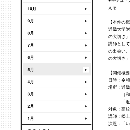
える
10月
9月
【本件の概
近畿大学附
8月
の大切さ」
講師として
7月
の出会い、
6月
の大切さ」
5月
【開催概要
日時：令和元
4月
場所：近畿
3月
（和歌山市
「近畿大
2月
対象：高校
講師：松上
1月
演題：「い