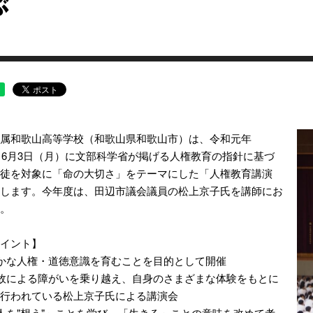
ぶ
属和歌山高等学校（和歌山県和歌山市）は、令和元年
年）6月3日（月）に文部科学省が掲げる人権教育の指針に基づ
徒を対象に「命の大切さ」をテーマにした「人権教育講演
します。今年度は、田辺市議会議員の松上京子氏を講師にお
。
イント】
かな人権・道徳意識を育むことを目的として開催
故による障がいを乗り越え、自身のさまざまな体験をもとに
行われている松上京子氏による講演会
人を"想う"」ことを学び、「生きる」ことの意味を改めて考