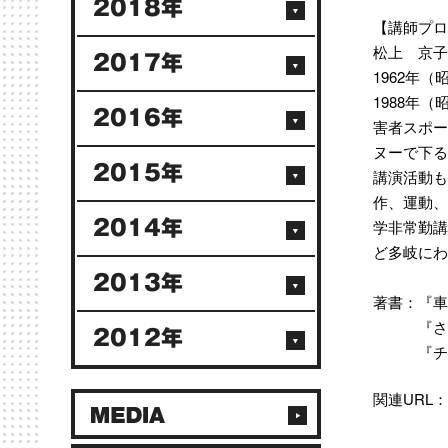
2018年
【講師プロ
松上 京子
2017年
1962年
1988年
2016年
害者スポー
ヌーで下る
2015年
講演活動も
作、運動、
学非常勤講
2014年
ど多岐にわ
2013年
著書：『車
『さよち
2012年
『チェア
関連URL：