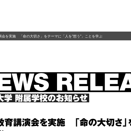
演会を実施 「命の大切さ」をテーマに「人を"想う"」ことを学ぶ
大学
附属学校のお知らせ
教育講演会を実施 「命の大切さ」を