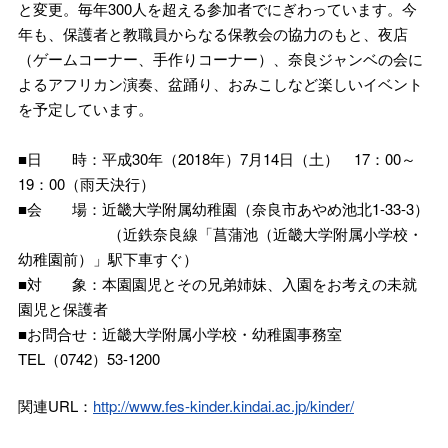
と変更。毎年300人を超える参加者でにぎわっています。今
年も、保護者と教職員からなる保教会の協力のもと、夜店
（ゲームコーナー、手作りコーナー）、奈良ジャンベの会に
よるアフリカン演奏、盆踊り、おみこしなど楽しいイベント
を予定しています。
■日 時：平成30年（2018年）7月14日（土） 17：00～
19：00（雨天決行）
■会 場：近畿大学附属幼稚園（奈良市あやめ池北1-33-3）
（近鉄奈良線「菖蒲池（近畿大学附属小学校・
幼稚園前）」駅下車すぐ）
■対 象：本園園児とその兄弟姉妹、入園をお考えの未就
園児と保護者
■お問合せ：近畿大学附属小学校・幼稚園事務室
TEL（0742）53-1200
関連URL：
http://www.fes-kinder.kindai.ac.jp/kinder/