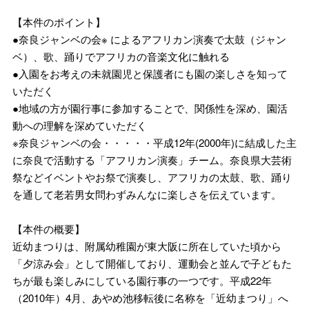
【本件のポイント】
●奈良ジャンベの会※ によるアフリカン演奏で太鼓（ジャン
ベ）、歌、踊りでアフリカの音楽文化に触れる
●入園をお考えの未就園児と保護者にも園の楽しさを知って
いただく
●地域の方が園行事に参加することで、関係性を深め、園活
動への理解を深めていただく
※奈良ジャンベの会・・・・・平成12年(2000年)に結成した主
に奈良で活動する「アフリカン演奏」チーム。奈良県大芸術
祭などイベントやお祭で演奏し、アフリカの太鼓、歌、踊り
を通して老若男女問わずみんなに楽しさを伝えています。
【本件の概要】
近幼まつりは、附属幼稚園が東大阪に所在していた頃から
「夕涼み会」として開催しており、運動会と並んで子どもた
ちが最も楽しみにしている園行事の一つです。平成22年
（2010年）4月、あやめ池移転後に名称を「近幼まつり」へ