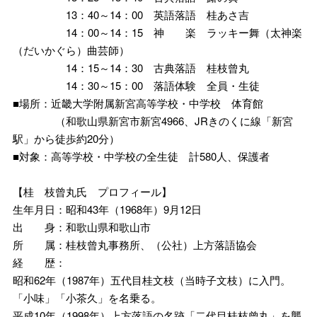
13：40～14：00 英語落語 桂あさ吉
14：00～14：15 神 楽 ラッキー舞（太神楽
（だいかぐら）曲芸師）
14：15～14：30 古典落語 桂枝曾丸
14：30～15：00 落語体験 全員・生徒
■場所：近畿大学附属新宮高等学校・中学校 体育館
（和歌山県新宮市新宮4966、JRきのくに線「新宮
駅」から徒歩約20分）
■対象：高等学校・中学校の全生徒 計580人、保護者
【桂 枝曾丸氏 プロフィール】
生年月日：昭和43年（1968年）9月12日
出 身：和歌山県和歌山市
所 属：桂枝曾丸事務所、（公社）上方落語協会
経 歴：
昭和62年（1987年）五代目桂文枝（当時子文枝）に入門。
「小味」「小茶久」を名乗る。
平成10年（1998年）上方落語の名跡「二代目桂枝曾丸」を襲