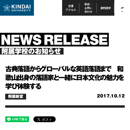
取材・
交通
お問い
資料請求
JP
アクセス
合わせ
附属学校のお知らせ
古典落語からグローバルな英語落語まで 和
歌山出身の落語家と一緒に日本文化の魅力を
学び体験する
2017.10.12
附属新宮