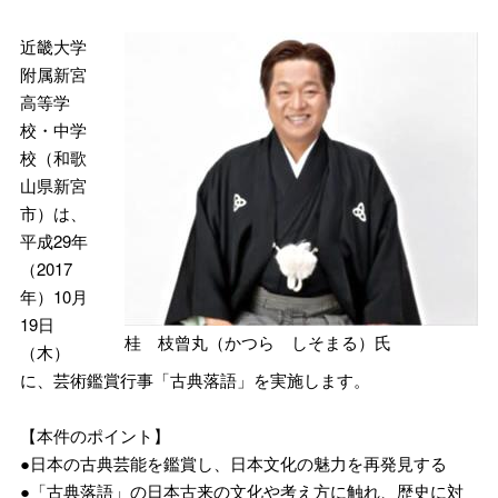
近畿大学
附属新宮
高等学
校・中学
校（和歌
山県新宮
市）は、
平成29年
（2017
年）10月
19日
桂 枝曾丸（かつら しそまる）氏
（木）
に、芸術鑑賞行事「古典落語」を実施します。
【本件のポイント】
●日本の古典芸能を鑑賞し、日本文化の魅力を再発見する
●「古典落語」の日本古来の文化や考え方に触れ、歴史に対