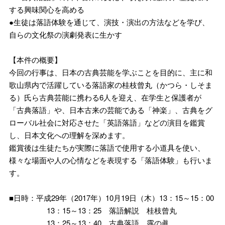
する興味関心を高める
●生徒は落語体験を通じて、演技・演出の方法などを学び、
自らの文化祭の演劇発表に生かす
【本件の概要】
今回の行事は、日本の古典芸能を学ぶことを目的に、主に和
歌山県内で活躍している落語家の桂枝曾丸（かつら・しそま
る）氏ら古典芸能に携わる6人を迎え、在学生と保護者が
「古典落語」や、日本古来の芸能である「神楽」、古典をグ
ローバル社会に対応させた「英語落語」などの演目を鑑賞
し、日本文化への理解を深めます。
鑑賞後は生徒たちが実際に落語で使用する小道具を使い、
様々な場面や人の心情などを表現する「落語体験」も行いま
す。
■日時：平成29年（2017年）10月19日（木）13：15～15：00
13：15～13：25 落語解説 桂枝曾丸
13：25～13：40 古典落語 露の眞