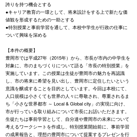
誇りを持つ機会とする
●キャリア教育の一環として、将来設計をする上で新たな価
値観を形成するための一助とする
●特別授業と事前学習を通して、本校中学生が行政の仕事に
ついて興味を深める
【本件の概要】
豊岡市では平成27年（2015年）から、市長が市内の中学生を
対象に、市のまちづくりについて語る「市長の特別授業」を
実施しています。この授業は生徒が豊岡市の魅力を再認識
し、市の将来に希望を見い出し、豊岡市に定住したいという
意識を醸成することを目的としています。今回は本校にて、
人口規模は小さくても世界の人々に尊敬され、尊重されるま
ち「小さな世界都市 ～ Local & Global city」の実現に向け、
市が行っている取り組みについて市長にお話いただきます。
生徒たちは事前学習として、自分達や豊岡市の未来について
考えるワークシートを作成し、特別授業開始前に、事前学習
の成果報告と、理想の豊岡市について提案するプレゼンを行