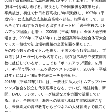
の部で京都国体に広島県選抜の選手として出場し、全国制覇
(日本一)を成し遂げる。現役として全国優勝を3度果たす。
卒業後は、初任で廿日市西高校に8年間勤務し、1997年（平
成9年）に広島県立広島観音高校へ赴任。指導者として、自
ら考えて行動する力を引き出すサポート術「選手主役のボト
ムアップ理論」を用い、2003年（平成15年）に全国大会初出
場させ、2006年（平成18年）には全国高等学校総合体育大会
サッカー競技で初出場初優勝の全国制覇を果たした。
その後も数々のタイトルを獲り、全国大会も13度出場し、プ
ロ選手(Jリーガー)も十数名育てた。現在は広島県立安芸南高
校に赴任しているが、ここでも「ボトムアップ理論」を用
い、4年間で弱小チームを県のベスト8に導く。2009年（平成
21年）にはU－16日本代表コーチを務めた。
2015年（平成27年)4月には、一般社団法人ボトムアップパー
ソンズ協会を設立し代表理事となる。テレビ、雑誌特集、新
聞、DVD、ラジオ、Jリーグ解説など多方面で活躍してい
る。また、全国各地、海外への講演活動は年間90講演こな
し、未就園児の育成教育からビジネスの人材育成まで幅広く