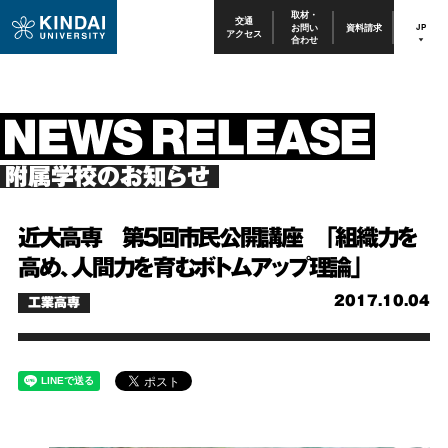
取材・
交通
お問い
資料請求
JP
アクセス
合わせ
附属学校のお知らせ
近大高専 第5回市民公開講座 「組織力を
高め、人間力を育むボトムアップ理論」
2017.10.04
工業高専