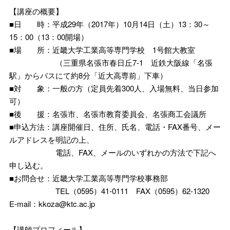
【講座の概要】
■日 時：平成29年（2017年）10月14日（土）13：30～
15：00（13：00開場）
■場 所：近畿大学工業高等専門学校 1号館大教室
（三重県名張市春日丘7-1 近鉄大阪線「名張
駅」からバスにて約8分「近大高専前」下車）
■対 象：一般の方（定員先着300人、入場無料、当日参加
可）
■後 援：名張市、名張市教育委員会、名張商工会議所
■申込方法：講座開催日、住所、氏名、電話・FAX番号、メー
ルアドレスを明記の上、
電話、FAX、メールのいずれかの方法で下記へ
申し込む。
■お問合せ：近畿大学工業高等専門学校事務部
TEL（0595）41-0111 FAX（0595）62-1320
E-mail：kkoza@ktc.ac.jp
【講師プロフィール】