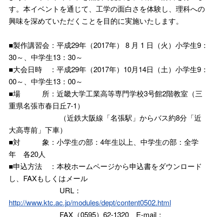
す。本イベントを通じて、工学の面白さを体験し、理科への
興味を深めていただくことを目的に実施いたします。
■製作講習会：平成29年（2017年） 8 月 1 日（火）小学生9：
30～、中学生13：30～
■大会日時 ：平成29年（2017年）10月14日（土）小学生9：
00～、中学生13：00～
■場 所：近畿大学工業高等専門学校3号館2階教室（三
重県名張市春日丘7-1）
（近鉄大阪線「名張駅」からバス約8分「近
大高専前」下車）
■対 象：小学生の部：4年生以上、中学生の部：全学
年 各20人
■申込方法 ：本校ホームページから申込書をダウンロード
し、FAXもしくはメール
URL：
http://www.ktc.ac.jp/modules/dept/content0502.html
FAX（0595）62-1320 E-mail：