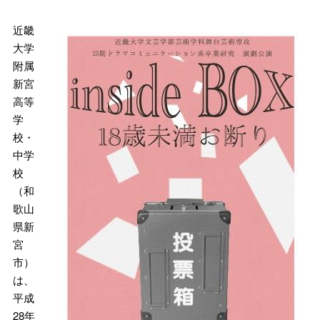
近畿
大学
附属
新宮
高等
学
校・
中学
校
（和
歌山
県新
宮
市）
は、
平成
28年