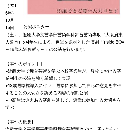
（201
6年）
10月
公演ポスター
15日
（土）、近畿大学文芸学部芸術学科舞台芸術専攻（大阪府東
大阪市）の4年生による、選挙を題材とした演劇「inside BOX
～18歳未満お断り～」の公演を行います。
【本件のポイント】
●近畿大学で舞台芸術を学ぶ本校卒業生が、母校における卒
業制作の公演を強く希望して実現
●18歳選挙権導入に伴い、選挙に参加して自らの意見を主張
することの大切さを訴える内容の演劇公演
●中高生は迫力ある演劇を通じて、選挙に参加する大切さを
学ぶ
【本件の概要】
近畿大学文芸学部芸術学科舞台芸術専攻では、演技から批