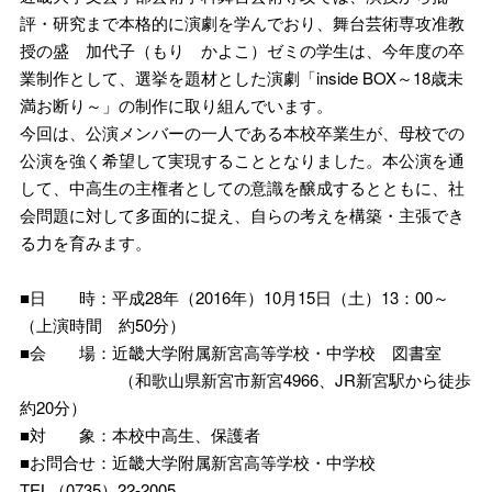
評・研究まで本格的に演劇を学んでおり、舞台芸術専攻准教
授の盛 加代子（もり かよこ）ゼミの学生は、今年度の卒
業制作として、選挙を題材とした演劇「inside BOX～18歳未
満お断り～」の制作に取り組んでいます。
今回は、公演メンバーの一人である本校卒業生が、母校での
公演を強く希望して実現することとなりました。本公演を通
して、中高生の主権者としての意識を醸成するとともに、社
会問題に対して多面的に捉え、自らの考えを構築・主張でき
る力を育みます。
■日 時：平成28年（2016年）10月15日（土）13：00～
（上演時間 約50分）
■会 場：近畿大学附属新宮高等学校・中学校 図書室
（和歌山県新宮市新宮4966、JR新宮駅から徒歩
約20分）
■対 象：本校中高生、保護者
■お問合せ：近畿大学附属新宮高等学校・中学校
TEL（0735）22-2005