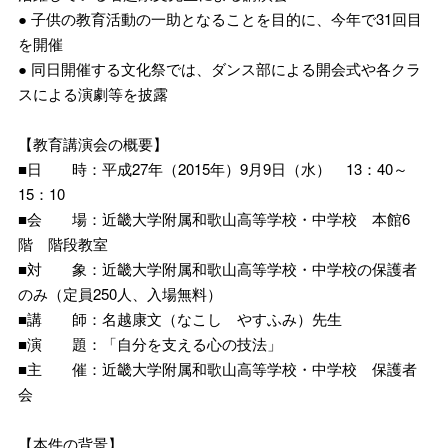
● 子供の教育活動の一助となることを目的に、今年で31回目
を開催
● 同日開催する文化祭では、ダンス部による開会式や各クラ
スによる演劇等を披露
【教育講演会の概要】
■日 時：平成27年（2015年）9月9日（水） 13：40～
15：10
■会 場：近畿大学附属和歌山高等学校・中学校 本館6
階 階段教室
■対 象：近畿大学附属和歌山高等学校・中学校の保護者
のみ（定員250人、入場無料）
■講 師：名越康文（なこし やすふみ）先生
■演 題：「自分を支える心の技法」
■主 催：近畿大学附属和歌山高等学校・中学校 保護者
会
【本件の背景】