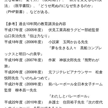
法」（医学書院）、「どうせ死ぬのになぜ生きるのか」
（PHP新書）、などがある。
【参考】過去10年間の教育講演会内容
平成17年度（2005年度） 伏見工業高校ラグビー部総監督
山口良治先生『信は力なり』
平成18年度（2006年度） 小説家 玉岡かおる先生
『夢を生きる人々 黒船コンプレ
ックスと明日への美学』
平成19年度（2007年度） 作家 神坂次郎先生『熊野わが
旅』
平成20年度（2008年度） 元フジテレビアナウンサー 松倉
悦郎先生『いのちみつめて』
平成21年度（2009年度） 前バレーボール全日本女子チーム
監督 柳本昌一先生
『わたしとバレーボール』
平成22年度（2010年度） 弁護士 住田裕子先生『次の世代
へのメッセージ 今私にできること』