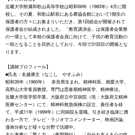
近畿大学附属和歌山高等学校は昭和58年（1983年）4月に開
校し、その夏、和歌山駅前にある農協会館において1期生の
保護者の方々にお集まりいただき、第1回総会が開催されて
保護者会が結成されました。「教育講演会」は保護者会業務
の一環として本校の保護者会員に向けて、子供の教育活動の
一助となることを目的としており、今回で31回目の開催とな
ります。
【講師プロフィール】
■氏名：名越康文（なこし やすふみ）
昭和35年（1960年） 奈良県生まれ。精神科医。相愛大学、
高野山大学客員教授。専門は思春期精神医学、精神療法。
近畿大学医学部卒業。大阪府立中宮病院（現：大阪府立精神
医療センター）にて、精神科救急病棟の設立、責任者を経
て、平成11年（1999年）に同病院を退職。引き続き臨床に携
わる一方で、テレビ・ラジオでコメンテーター、映画評論、
漫画分析など様々な分野で活躍中。
主な著書に「驚く力」（夜間飛行）、「自分を支える心の技