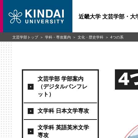
近畿大学 文芸学部・大
文芸学部トップ
学科・専攻案内
文化・歴史学科
4つの系
4
文芸学部 学部案内
（デジタルパンフレ
ット）
文学科 日本文学専攻
文学科 英語英米文学
専攻