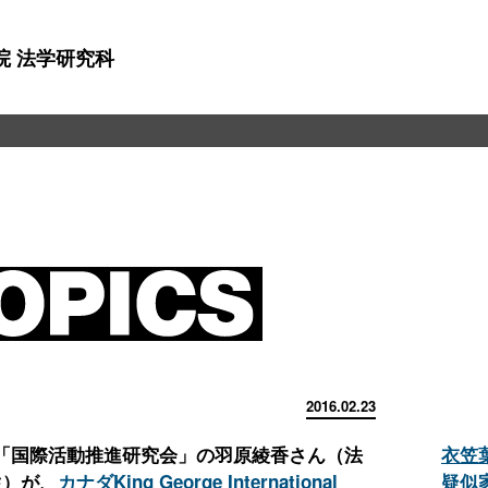
院 法学研究科
2016.02.23
「国際活動推進研究会」の羽原綾香さん（法
衣笠
生）が、
カナダKing George International
疑似