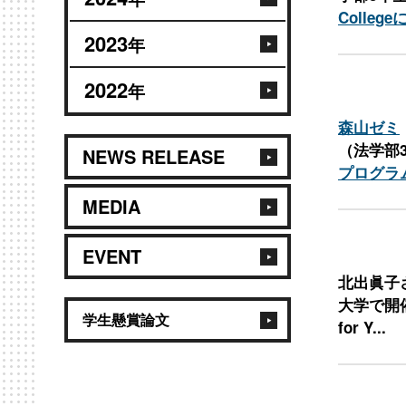
Colle
2023
年
2022
年
森山ゼミ
（法学部
NEWS RELEASE
プログラ
MEDIA
EVENT
北出眞子
大学で開催さ
学生懸賞論文
for Y...