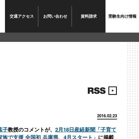
交通
アクセス
お問い
合わせ
資料
請求
受験生
向け情報
2016.02.23
葉子
教授のコメントが、
2月18日産経新聞「子育て
家族で支援 全国初 兵庫県、4月スタート」
に掲載