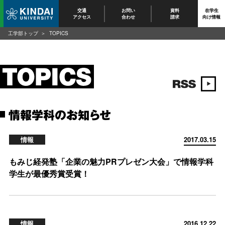
交通
お問い
資料
在学生
アクセス
合わせ
請求
向け情報
工学部トップ
TOPICS
情報学科のお知らせ
情報
2017.03.15
もみじ経発塾「企業の魅力PRプレゼン大会」で情報学科
学生が最優秀賞受賞！
情報
2016.12.22