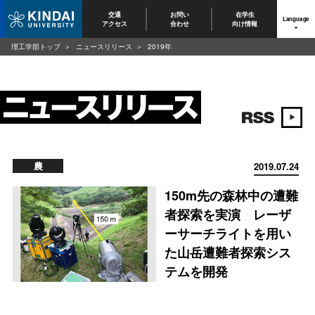
交通
お問い
在学生
Language
アクセス
合わせ
向け情報
理工学部トップ
ニュースリリース
2019年
農
2019.07.24
150m先の森林中の遭難
者探索を実演 レーザ
ーサーチライトを用い
た山岳遭難者探索シス
テムを開発