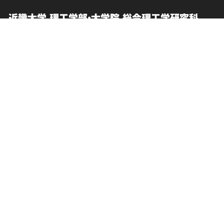
近畿大学 理工学部・大学院 総合理工学研究科
English
交通アクセス
中文简体
お問い合わせ
在学生向け情報
このサイトについて
卒業生向けサービス
個人情報の取り扱い