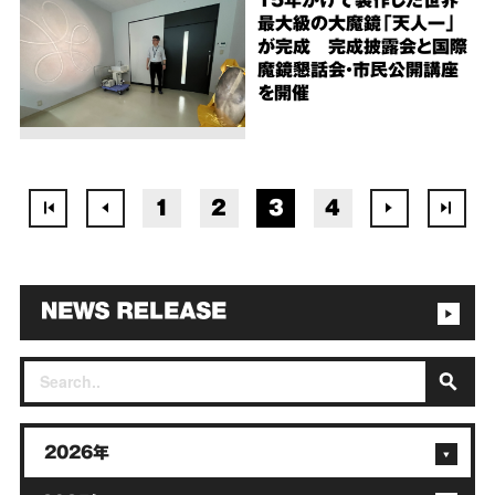
最大級の大魔鏡「天人一」
が完成 完成披露会と国際
魔鏡懇話会・市民公開講座
を開催
1
2
3
4
2026年