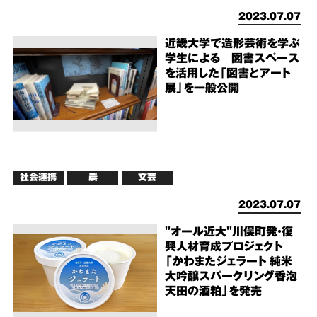
2023.07.07
近畿大学で造形芸術を学ぶ
学生による 図書スペース
を活用した「図書とアート
展」を一般公開
社会連携
農
文芸
2023.07.07
"オール近大"川俣町発・復
興人材育成プロジェクト
「かわまたジェラート 純米
大吟醸スパークリング香泡
天田の酒粕」を発売