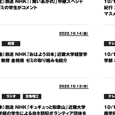
（土）放送 NHK「「舞いあがれ！」中継スペシャ
10/
ゼミの学生がコメント
紀行
マスメ
2022.10.14（金）
経営
テレ
（金）放送 NHK「おはよう日本」近畿大学経営学
10/
 教授 金相俊 ゼミの取り組みを紹介
学部
2022.10.13（木）
ラジオ
生物理工
テレ
（木）放送 NHK「ギュギュっと和歌山」近畿大学
10/
学部の学生による自主防犯ボランティア団体を
商学