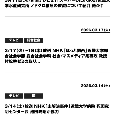
3月17日（木）新潟テレビ21「スーパーＪにいがた」近畿大
学水産研究所 ノドグロ稚魚の放流について紹介 他4件
2026.03.17（火）
テレビ
総合社会
3/17（火）~19（木）放送 NHK「ほっと関西」近畿大学総
合社会学部 総合社会学科 社会・マスメディア系専攻 教授
村松秀ゼミの取り...
2026.03.14（土）
テレビ
医
3/14（土）放送 NHK「未解決事件」近畿大学病院 死因究
明センター長 池田典昭が協力