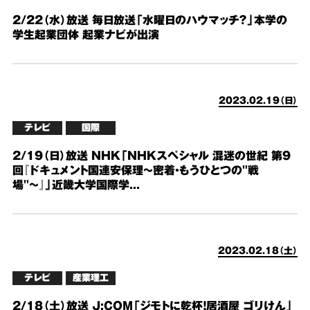
2/22（水）放送 毎日放送「水曜日のハウマッチ？」本学の
学生起業団体 起業ナビが出演
2023.02.19（日）
テレビ
国際
2/19（日）放送 NHK「NHKスペシャル 混迷の世紀 第9
回『ドキュメント国連安保理〜密着・もうひとつの"戦
場"〜』」近畿大学国際学...
2023.02.18（土）
テレビ
産業理工
2/18（土）放送 J:COM「ジモトに乾杯！居酒屋 ゴリけん」