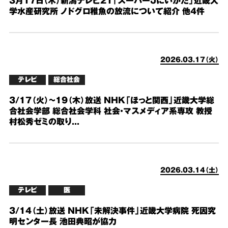
3月17日（木）新潟テレビ21「スーパーＪにいがた」近畿大
学水産研究所 ノドグロ稚魚の放流について紹介 他4件
2026.03.17（火）
テレビ
総合社会
3/17（火）~19（木）放送 NHK「ほっと関西」近畿大学総
合社会学部 総合社会学科 社会・マスメディア系専攻 教授
村松秀ゼミの取り...
2026.03.14（土）
テレビ
医
3/14（土）放送 NHK「未解決事件」近畿大学病院 死因究
明センター長 池田典昭が協力