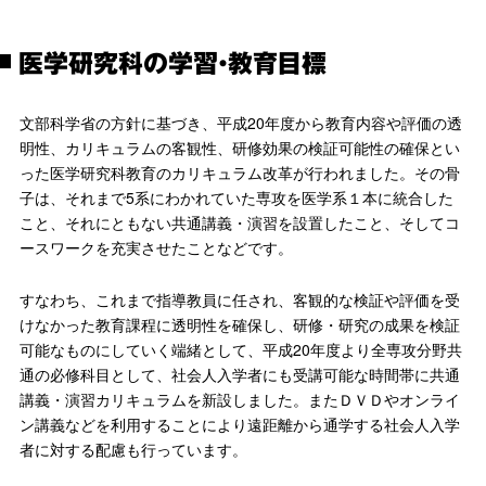
医学研究科の学習・教育目標
文部科学省の方針に基づき、平成20年度から教育内容や評価の透
明性、カリキュラムの客観性、研修効果の検証可能性の確保とい
った医学研究科教育のカリキュラム改革が行われました。その骨
子は、それまで5系にわかれていた専攻を医学系１本に統合した
こと、それにともない共通講義・演習を設置したこと、そしてコ
ースワークを充実させたことなどです。
すなわち、これまで指導教員に任され、客観的な検証や評価を受
けなかった教育課程に透明性を確保し、研修・研究の成果を検証
可能なものにしていく端緒として、平成20年度より全専攻分野共
通の必修科目として、社会人入学者にも受講可能な時間帯に共通
講義・演習カリキュラムを新設しました。またＤＶＤやオンライ
ン講義などを利用することにより遠距離から通学する社会人入学
者に対する配慮も行っています。