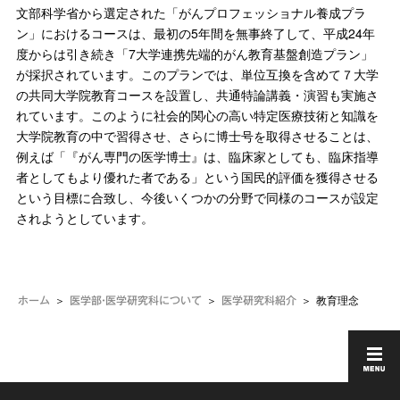
文部科学省から選定された「がんプロフェッショナル養成プラ
ン」におけるコースは、最初の5年間を無事終了して、平成24年
度からは引き続き「7大学連携先端的がん教育基盤創造プラン」
が採択されています。このプランでは、単位互換を含めて７大学
の共同大学院教育コースを設置し、共通特論講義・演習も実施さ
れています。このように社会的関心の高い特定医療技術と知識を
大学院教育の中で習得させ、さらに博士号を取得させることは、
例えば「『がん専門の医学博士』は、臨床家としても、臨床指導
者としてもより優れた者である」という国民的評価を獲得させる
という目標に合致し、今後いくつかの分野で同様のコースが設定
されようとしています。
教育理念
ホーム
医学部・医学研究科について
医学研究科紹介