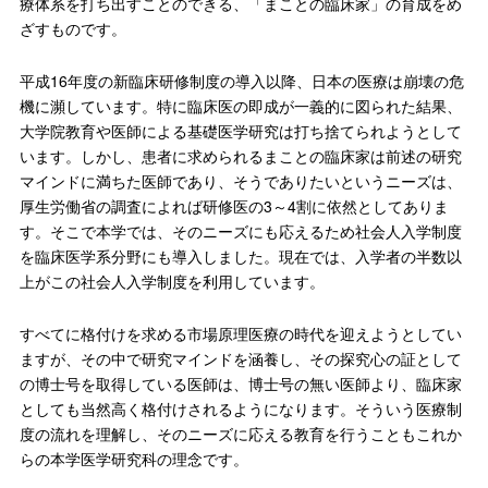
療体系を打ち出すことのできる、「まことの臨床家」の育成をめ
ざすものです。
平成16年度の新臨床研修制度の導入以降、日本の医療は崩壊の危
機に瀕しています。特に臨床医の即成が一義的に図られた結果、
大学院教育や医師による基礎医学研究は打ち捨てられようとして
います。しかし、患者に求められるまことの臨床家は前述の研究
マインドに満ちた医師であり、そうでありたいというニーズは、
厚生労働省の調査によれば研修医の3～4割に依然としてありま
す。そこで本学では、そのニーズにも応えるため社会人入学制度
を臨床医学系分野にも導入しました。現在では、入学者の半数以
上がこの社会人入学制度を利用しています。
すべてに格付けを求める市場原理医療の時代を迎えようとしてい
ますが、その中で研究マインドを涵養し、その探究心の証として
の博士号を取得している医師は、博士号の無い医師より、臨床家
としても当然高く格付けされるようになります。そういう医療制
度の流れを理解し、そのニーズに応える教育を行うこともこれか
らの本学医学研究科の理念です。