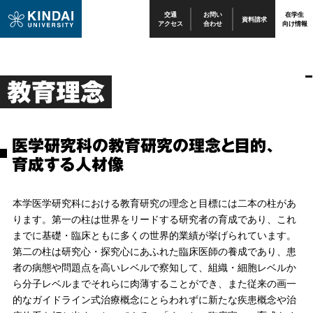
交通
お問い
在学生
資料請求
アクセス
合わせ
向け情報
教育理念
医学研究科の教育研究の理念と目的、
育成する人材像
本学医学研究科における教育研究の理念と目標には二本の柱があ
ります。第一の柱は世界をリードする研究者の育成であり、これ
までに基礎・臨床ともに多くの世界的業績が挙げられています。
第二の柱は研究心・探究心にあふれた臨床医師の養成であり、患
者の病態や問題点を高いレベルで察知して、組織・細胞レベルか
ら分子レベルまでそれらに肉薄することができ、また従来の画一
的なガイドライン式治療概念にとらわれずに新たな疾患概念や治