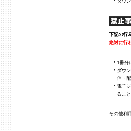
ダウ
禁止
下記の行
絶対に行
1冊分
ダウ
信・
電子
るこ
その他利