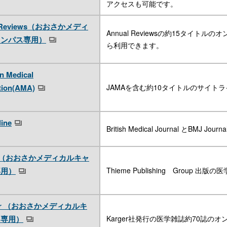
アクセスも可能です。
l Reviews（おおさかメディ
Annual Reviewsの約15タイ
ャンパス専用）
ら利用できます。
n Medical
tion(AMA)
JAMAを含む約10タイトルのサイト
ine
British Medical Journal とBMJ 
me （おおさかメディカルキャ
専用）
Thieme Publishing Grou
ger （おおさかメディカルキ
ス専用）
Karger社発行の医学雑誌約70誌の