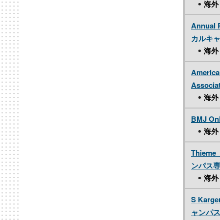
海外
Annua
カルキ
海外
America
Associa
海外
BMJ Onl
海外
Thie
ンパス
海外
S Kar
ャンパ