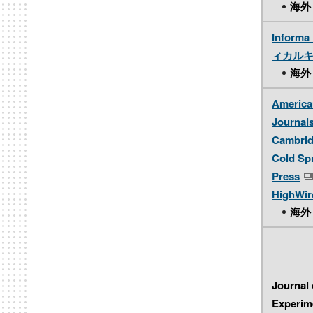
海外
Inform
ィカル
海外
American
Journal
Cambri
Cold Sp
Press
HighWir
海外
Journal 
Experim