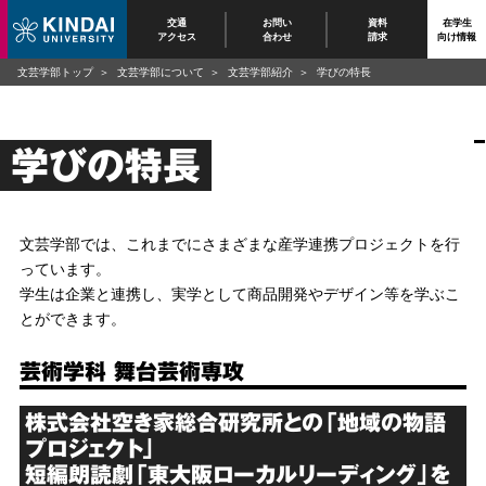
交通
お問い
資料
在学生
アクセス
合わせ
請求
向け情報
文芸学部トップ
文芸学部について
文芸学部紹介
学びの特長
学びの特長
文芸学部では、これまでにさまざまな産学連携プロジェクトを行
っています。
学生は企業と連携し、実学として商品開発やデザイン等を学ぶこ
とができます。
芸術学科 舞台芸術専攻
株式会社空き家総合研究所との「地域の物語
プロジェクト」
短編朗読劇「東大阪ローカルリーディング」を