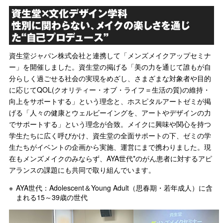
資生堂×文化デザイン学科
性別に関わらない、メイクの楽しさを通じ
た“自己プロデュース”
資生堂ジャパン株式会社と連携して「メンズメイクアップセミナ
ー」を開催しました。資生堂の掲げる「美の力を通じて誰もが自
分らしく過ごせる社会の実現をめざし、さまざまな対象者や目的
に応じてQOL(クオリティー・オブ・ライフ＝生活の質)の維持・
向上をサポートする」という理念と、ホスピタルアートゼミが掲
げる「人々の健康とウェルビーイングを、アートやデザインの力
でサポートする」という理念が合致。メイクに興味や関心を持つ
学生たちに広く呼びかけ、資生堂の全面サポートの下、ゼミの学
生たちがイベントの企画から実施、運営にまで携わりました。現
在もメンズメイクのみならず、AYA世代*のがん患者に対するアピ
アランスの課題にも共同で取り組んでいます。
AYA世代：Adolescent＆Young Adult（思春期・若年成人）に含
まれる15～39歳の世代