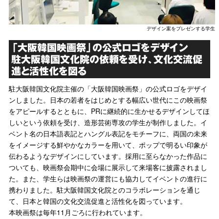
デザイン案をプレゼンする学生
「大阪韓国映画祭」の公式ロゴをデザイン
駐大阪韓国文化院の依頼を受け、文化交流促
進と活性化を図る
駐大阪韓国文化院主催の「大阪韓国映画祭」の公式ロゴをデザイ
ンしました。日本の若者をはじめとする幅広い世代にこの映画祭
をアピールするとともに、PRに継続的に生かせるデザインしてほ
しいという依頼を受け、造形芸術専攻の学生が制作しました。イ
ベント名の日本語表記とハングル表記をモチーフに、両国の未来
をイメージする鮮やかなカラーを用いて、ポップで明るい印象が
伝わるようなデザインにしています。採用に至らなかった作品に
ついても、映画祭会期中に会場に展示して来場客に披露されまし
た。また、学生らは映画祭の運営にも協力してイベントの進行に
携わりました。駐大阪韓国文化院とのコラボレーションを通じ
て、日本と韓国の文化交流促進と活性化を図っています。
本映画祭は毎年11月ごろに行われています。