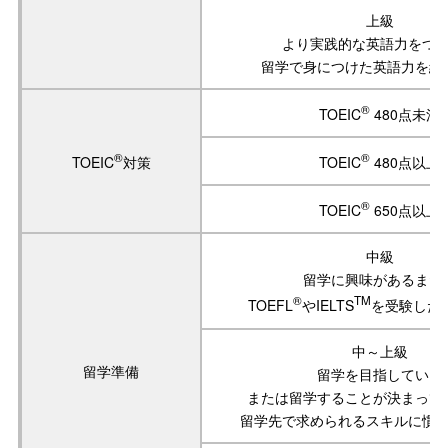
上級
より実践的な英語力をつ
留学で身につけた英語力を維
®
TOEIC
480点未満
®
®
TOEIC
対策
TOEIC
480点以上
®
TOEIC
650点以上
中級
留学に興味があるまた
®
TM
TOEFL
やIELTS
を受験した
中～上級
留学準備
留学を目指している
または留学することが決まって
留学先で求められるスキルに慣