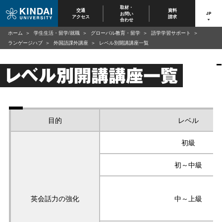
取材・
交通
資料
お問い
JP
アクセス
請求
合わせ
ホーム
学生生活・留学/就職
グローバル教育・留学
語学学習サポート
ランゲージハブ
外国語課外講座
レベル別開講講座一覧
レベル別開講講座一覧
目的
レベル
初級
初～中級
英会話力の強化
中～上級