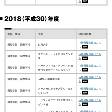
ら
2018（平成30）年度
学部・学科
大学
帰国報告書
→帰国報告書はこち
国際学部 国際学科
仁荷大学
ら
ブダペスト・メトロポリタン大
→帰国報告書はこち
国際学部 国際学科
学
ら
バーデン・ヴュルテンベルク連
→帰国報告書はこち
国際学部 国際学科
携州立大学ラーベンスブルク
ら
→帰国報告書はこち
国際学部 国際学科
JAMK応用科学大学
ら
ノースカロライナ大学ウィルミ
→帰国報告書はこち
国際学部 国際学科
ントン校
ら
カリフォルニア州立大学ロザン
→帰国報告書はこち
国際学部 国際学科
ゼルス校
ら
プリンスエドワードアイランド
→帰国報告書はこち