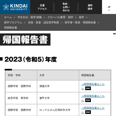
取材・
交通
資料
お問い
JP
アクセス
請求
合わせ
ホーム
学生生活・留学/就職
グローバル教育・留学
留学
留学プログラム
交換・派遣・認定留学制度
留学者一覧表・帰国報告書
帰国報告書
帰国報告書
2023（令和5）年度
学部・学科
大学
帰国報告書
→帰国報告書はこち
国際学部 国際学科
漢陽大学
ら
→帰国報告書はこち
経営学部 商学科
逢甲大学
ら
→帰国報告書はこち
国際学部 国際学科
ロッテルダム応用科学大学
ら