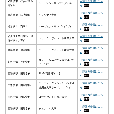
経済学部 総合経済政
→帰国報告書はこち
ルーヴェン・リンブルグ大学
策学科
ら
→帰国報告書はこち
経済学部 経済学科
チェンマイ大学
ら
→帰国報告書はこち
経営学科 商学科
ルーヴェン・リンブルグ大学
ら
総合理工学研究科 建
→帰国報告書はこち
パリ・ラ・ヴィレット建築大学
築デザイン専攻
ら
→帰国報告書はこち
建築学部 建築学科
パリ・ラ・ヴィレット建築大学
ら
カリフォルニア州立大学ロング
→帰国報告書はこち
文芸学部 芸術学科
ビーチ校
ら
→帰国報告書はこち
国際学部 国際学科
JAMK応用科学大学
ら
バーデン・ヴュルテンベルク連
→帰国報告書はこち
国際学部 国際学科
携州立大学ラーベンスブルク
ら
→帰国報告書はこち
国際学部 国際学科
ヨークセントジョン大学
ら
→帰国報告書はこち
国際学部 国際学科
チェンマイ大学
ら