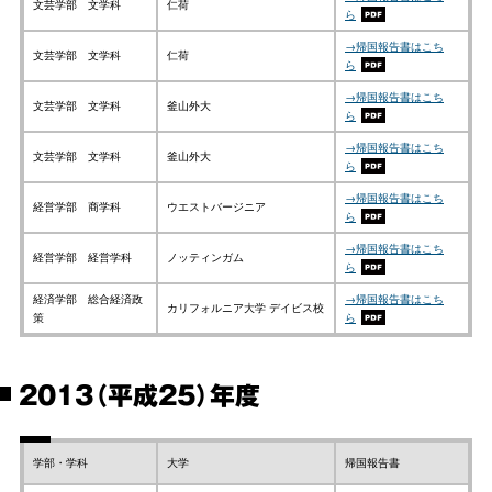
文芸学部 文学科
仁荷
ら
→帰国報告書はこち
文芸学部 文学科
仁荷
ら
→帰国報告書はこち
文芸学部 文学科
釜山外大
ら
→帰国報告書はこち
文芸学部 文学科
釜山外大
ら
→帰国報告書はこち
経営学部 商学科
ウエストバージニア
ら
→帰国報告書はこち
経営学部 経営学科
ノッティンガム
ら
経済学部 総合経済政
→帰国報告書はこち
カリフォルニア大学 デイビス校
策
ら
2013（平成25）年度
学部・学科
大学
帰国報告書