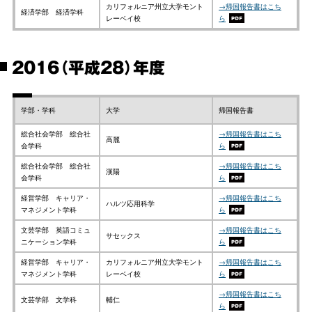
カリフォルニア州立大学モント
→帰国報告書はこち
経済学部 経済学科
レーベイ校
ら
2016（平成28）年度
学部・学科
大学
帰国報告書
総合社会学部 総合社
→帰国報告書はこち
高麗
会学科
ら
総合社会学部 総合社
→帰国報告書はこち
漢陽
会学科
ら
経営学部 キャリア・
→帰国報告書はこち
ハルツ応用科学
マネジメント学科
ら
文芸学部 英語コミュ
→帰国報告書はこち
サセックス
ニケーション学科
ら
経営学部 キャリア・
カリフォルニア州立大学モント
→帰国報告書はこち
マネジメント学科
レーベイ校
ら
→帰国報告書はこち
文芸学部 文学科
輔仁
ら