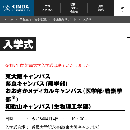
取材・
交通
資料
お問い
JP
アクセス
請求
合わせ
ホーム
学生生活・留学/就職
学生生活サポート
入学式
入学式
令和8年度 近畿大学入学式は終了いたしました
東大阪キャンパス
奈良キャンパス（農学部）
おおさかメディカルキャンパス（医学部・看護学
※
部
）
和歌山キャンパス（生物理工学部）
日時 ：
令和8年4月4日（土）10：00～
入学式会場：
近畿大学記念会館(東大阪キャンパス)