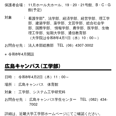
保護者会場：
11月ホール大ホール、19・20・21号館、B・C・G
館(予定)
対象 ：
※
看護学部
、法学部、経済学部、経営学部、理工学
部、建築学部、薬学部、文芸学部、総合社会学
部、国際学部、 情報学部、農学部、医学部、生物
理工学部、短期大学部、通信教育部
（大学院は令和8年4月1日（水）10：00～）
お問合せ先：
法人本部総務部 TEL（06）4307-3002
令和8年4月開設
広島キャンパス（工学部）
日時 ：
令和8年4月2日（木）11：00～
場所 ：
広島キャンパス 体育館
対象 ：
工学部、システム工学研究科
お問合せ先 ：
広島キャンパス学生センター TEL（082）434-
7002
詳細は、近畿大学工学部ホームページにてご確認ください。