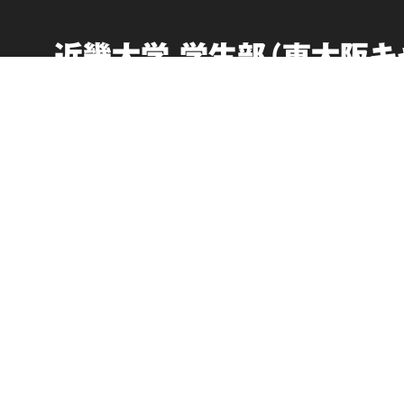
近畿大学 学生部（東大阪キ
English
受験生向け情報
取材・お問い合わせ
このサイトについて
交通アクセス
個人情報の取り扱い
在学生向け情報
サイトマップ
卒業生向けサービス