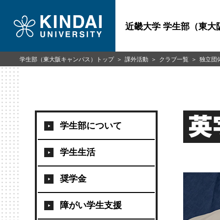
近畿大学 学生部（東大
学生部（東大阪キャンパス）トップ
課外活動
クラブ一覧
独立団
英
学生部について
学生生活
奨学金
障がい学生支援