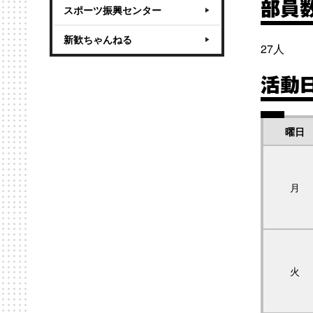
部員
スポーツ振興センター
新歓ちゃんねる
27人
活動
曜日
月
火