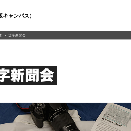
阪キャンパス）
体
英字新聞会
字新聞会