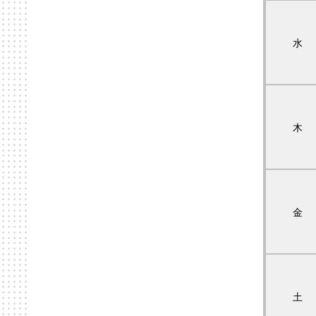
水
木
金
土