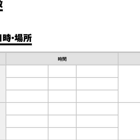
数
日時・場所
時間