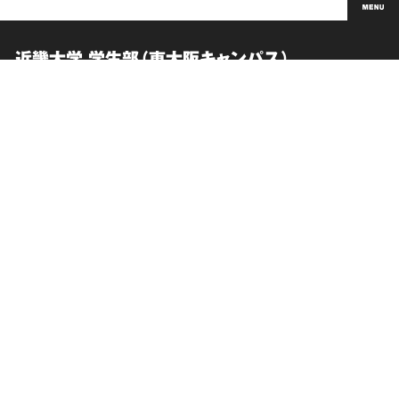
近畿大学 学生部（東大阪キャンパス）
English
受験生向け情報
取材・お問い合わせ
このサイトについて
交通アクセス
個人情報の取り扱い
在学生向け情報
サイトマップ
卒業生向けサービス