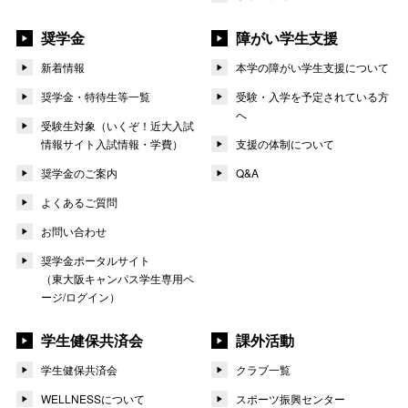
奨学金
障がい学生支援
新着情報
本学の障がい学生支援について
奨学金・特待生等一覧
受験・入学を予定されている方
へ
受験生対象（いくぞ！近大入試
情報サイト入試情報・学費）
支援の体制について
奨学金のご案内
Q&A
よくあるご質問
お問い合わせ
奨学金ポータルサイト
（東大阪キャンパス学生専用ペ
ージ/ログイン）
学生健保共済会
課外活動
学生健保共済会
クラブ一覧
WELLNESSについて
スポーツ振興センター