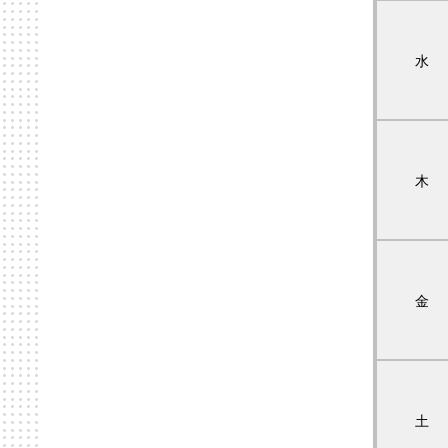
水
木
金
土