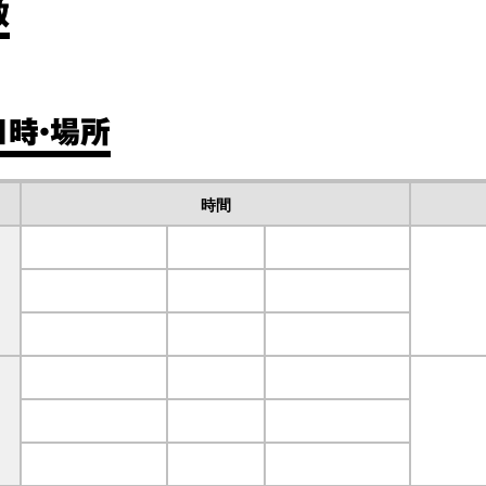
数
日時・場所
時間