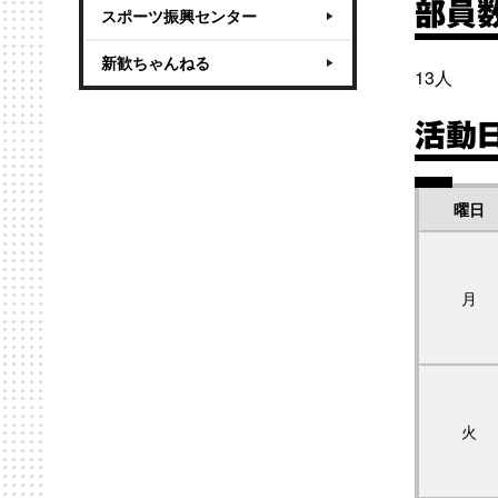
部員
スポーツ振興センター
新歓ちゃんねる
13人
活動
曜日
月
火