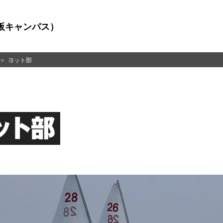
阪キャンパス）
ヨット部
ット部