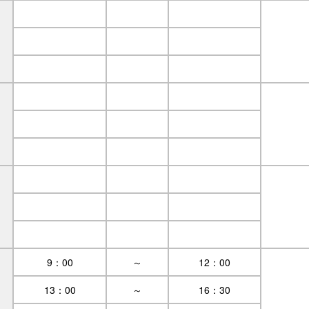
9：00
～
12：00
13：00
～
16：30