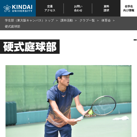
交通
お問い
資料
在学生
アクセス
合わせ
請求
向け情報
学生部（東大阪キャンパス）トップ
課外活動
クラブ一覧
体育会
硬式庭球部
硬式庭球部