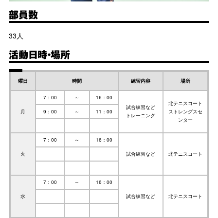
部員数
33人
活動日時・場所
曜日
時間
練習内容
場所
7：00
～
16：00
北テニスコート
試合練習など
月
9：00
～
11：00
ストレングスセ
トレーニング
ンター
7：00
～
16：00
火
試合練習など
北テニスコート
7：00
～
16：00
水
試合練習など
北テニスコート