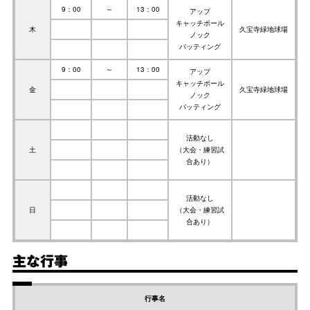
9：00
～
13：00
アップ
キャッチボール
木
久宝寺緑地球場
ノック
バッティング
9：00
～
13：00
アップ
キャッチボール
金
久宝寺緑地球場
ノック
バッティング
活動なし
土
（大会・練習試
合あり）
活動なし
日
（大会・練習試
合あり）
主な行事
行事名