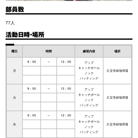
部員数
77人
活動日時・場所
曜日
時間
練習内容
場所
9：00
～
13：00
アップ
キャッチボール
月
久宝寺緑地球場
ノック
バッティング
9：00
～
13：00
アップ
キャッチボール
火
久宝寺緑地球場
ノック
バッティング
9：00
～
13：00
アップ
キャッチボール
水
久宝寺緑地球場
ノック
バッティング