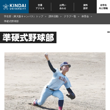
交通
お問い
資料
在学生
アクセス
合わせ
請求
向け情報
学生部（東大阪キャンパス）トップ
課外活動
クラブ一覧
体育会
準硬式野球部
準硬式野球部