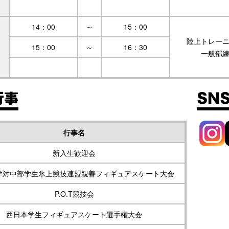
14：00
～
15：00
陸上トレー
15：00
～
16：30
一般部
行事
SN
行事名
新入生歓迎会
学対中部学生氷上競技連盟親善フィギュアスケート大会
P.O.T競技会
西日本学生フィギュアスケート選手権大会