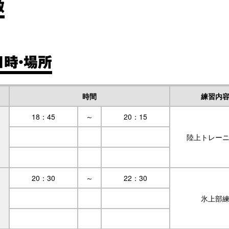
数
日時・場所
時間
練習内
18：45
～
20：15
陸上トレー
20：30
～
22：30
氷上部