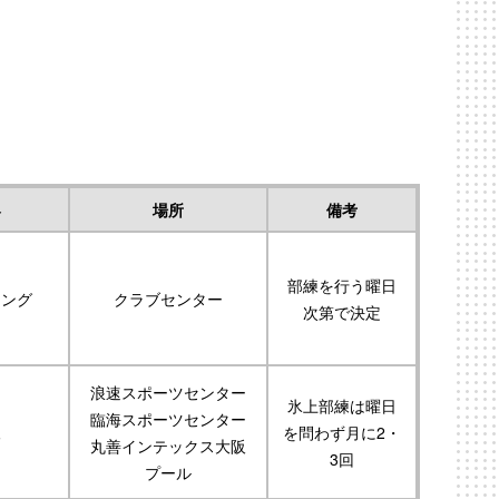
容
場所
備考
部練を行う曜日
ニング
クラブセンター
次第で決定
浪速スポーツセンター
氷上部練は曜日
臨海スポーツセンター
練
を問わず月に2・
丸善インテックス大阪
3回
プール