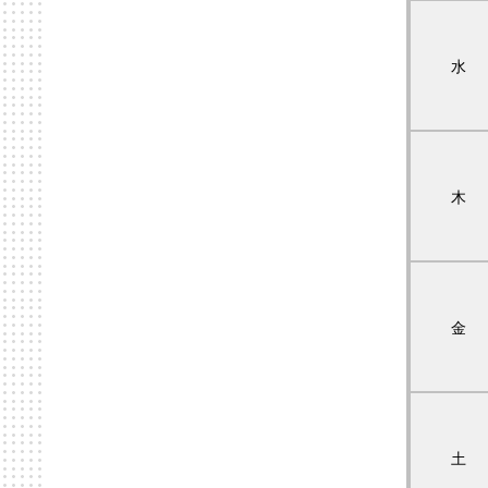
水
木
金
土