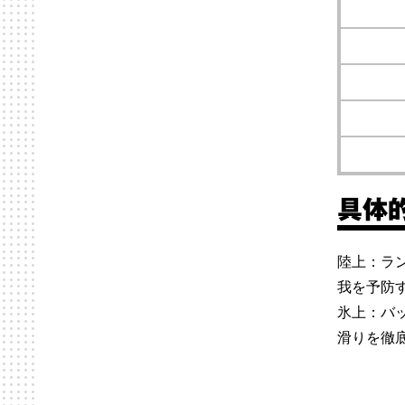
具体
陸上：ラ
我を予防
氷上：バ
滑りを徹