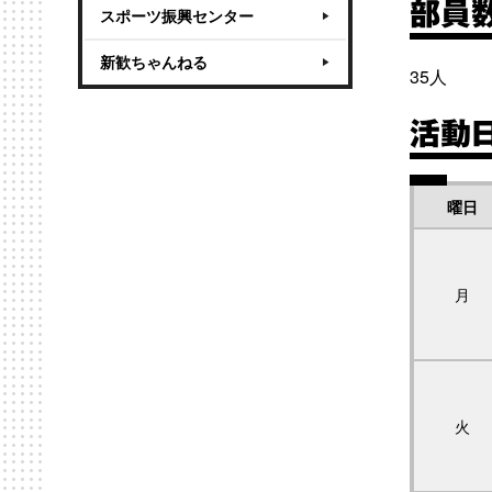
部員
スポーツ振興センター
新歓ちゃんねる
35人
活動
曜日
月
火