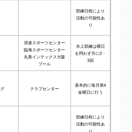
部練日程により
し
活動の可能性あ
り
浪速スポーツセンター
氷上部練は曜日
臨海スポーツセンター
習
を問わず月に2・
丸善インテックス大阪
3回
プール
基本的に毎月第4
ング
クラブセンター
金曜日に行う
部練日程により
し
活動の可能性あ
り