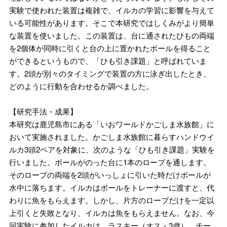
実験で使われた装置は複雑で、イルカの学習に影響を与えて
いる可能性があります。そこで本研究ではしくみがより簡単
な装置を使いました。この装置は、台に通されたひもの両端
を2個体が同時に引くと台の上に置かれたボールを得ること
ができるというもので、「ひも引き課題」と呼ばれていま
す。2頭が別々のタイミングで装置の方に泳ぎ出したとき、
どのように行動を合わせるか調べました。
【研究手法・成果】
本研究は鹿児島市にある「いおワールドかごしま水族館」に
おいて実施されました。かごしま水族館に暮らすハンドウイ
ルカ3頭2ペアを対象に、次のような「ひも引き課題」実験を
行いました。ボールがのった台に1本のロープを通します。
そのロープの両端を2頭がいっしょに引いた時だけボールが
水中に落ちます。イルカはボールをトレーナーに渡すと、代
わりに魚をもらえます。しかし、片方のロープだけを一定以
上引くと失敗となり、イルカは魚をもらえません。なお、今
回実験に参加したイルカは、ラスキー（オス・3歳）、チー