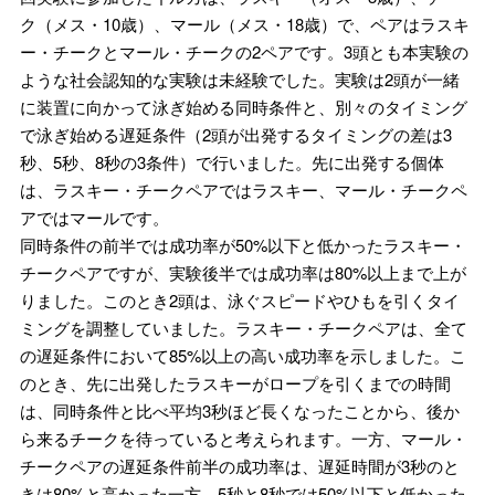
ク（メス・10歳）、マール（メス・18歳）で、ペアはラスキ
ー・チークとマール・チークの2ペアです。3頭とも本実験の
ような社会認知的な実験は未経験でした。実験は2頭が一緒
に装置に向かって泳ぎ始める同時条件と、別々のタイミング
で泳ぎ始める遅延条件（2頭が出発するタイミングの差は3
秒、5秒、8秒の3条件）で行いました。先に出発する個体
は、ラスキー・チークペアではラスキー、マール・チークペ
アではマールです。
同時条件の前半では成功率が50%以下と低かったラスキー・
チークペアですが、実験後半では成功率は80%以上まで上が
りました。このとき2頭は、泳ぐスピードやひもを引くタイ
ミングを調整していました。ラスキー・チークペアは、全て
の遅延条件において85%以上の高い成功率を示しました。こ
のとき、先に出発したラスキーがロープを引くまでの時間
は、同時条件と比べ平均3秒ほど長くなったことから、後か
ら来るチークを待っていると考えられます。一方、マール・
チークペアの遅延条件前半の成功率は、遅延時間が3秒のと
きは80%と高かった一方、5秒と8秒では50%以下と低かった