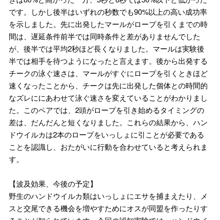
です。しかし後半はいずれの秒数でも90%以上の高い成功率
を示しました。先に出発したマールがロープを引くまでの時
間は、遅延条件前半では同時条件と差がありませんでした
が、後半では平均2秒ほど長くなりました。マールは実験後
半では相手を待つようになったと言えます。後から出発する
チークの泳ぐ速さは、マールがすぐにロープを引くときほど
速くなったことから、チークは先に出発した個体との時間的
なズレににあわせて泳ぐ速さを変えていることがわかりまし
た。このペアでは、2頭がロープを引き始めるタイミングの
差は、だんだんと短くなりました。これらの結果から、ハン
ドウイルカは2本のロープをいっしょに引ことが必要である
ことを認識し、おたがいに行動を合わせていると考えられま
す。
【波及効果、今後の予定】
野生のハンドウイルカ類はいっしょにエサを捕まえたり、メ
スと交尾できる機会を増やすためにオスが同盟を作ったりす