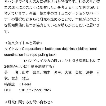
ろハンドウイルカのみに確認された特徴です。社会の形が協
力の進化にどのように影響したかを考えるうえで興味深いと
考えています。今後、協力中のコミュニケーションやパート
ナーの選択などさらに研究を進めることで、本種がどのよう
な認知機能に基づき協力しているか明らかにしたいと思いま
す。
＜論文タイトルと著者＞
タイトル：Cooperation in bottlenose dolphins：bidirectional
coordination in a rope-pulling task
（ハンドウイルカの協力：ひも引き課題において
2個体が互いに行動を調整する）
著 者：山本 知里、柏木 伸幸、大塚 美加、酒井 麻
衣、友永 雅己
掲載誌 ：PeerJ
DOI ：10.7717/peerj.7826
＜研究に関するお問い合わせ＞