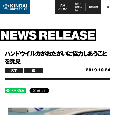
取材・
交通
お問い
資料請求
JP
アクセス
合わせ
ハンドウイルカがおたがいに協力しあうこと
を発見
2019.10.24
大学
農