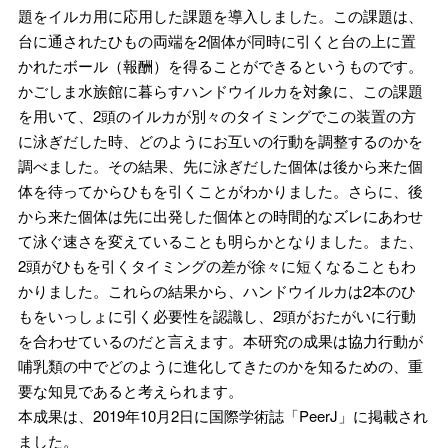
題をイルカ用に応用した課題を導入しました。この課題は、
台に通されたひもの両端を2個体が同時に引くと台の上に置
かれたボール（報酬）を得ることができるというものです。
かごしま水族館に暮らすハンドウイルカを対象に、この課題
を用いて、2頭のイルカが別々のタイミングでこの装置の方
に泳ぎだした時、どのようにお互いの行動を調整するのかを
調べました。その結果、先に泳ぎだした個体は後から来た個
体を待ってからひもを引くことがわかりました。さらに、後
から来た個体は先に出発した個体との時間的なズレにあわせ
て泳ぐ速さを変えていることも明らかとなりました。また、
2頭がひもを引くタイミングの差が徐々に短くなることもわ
かりました。これらの結果から、ハンドウイルカは2本のひ
もをいっしょに引く必要性を認識し、2頭がおたがいに行動
を合わせているのだと言えます。本研究の成果は協力行動が
哺乳類の中でどのように進化してきたのかを知るための、重
要な知見であると考えられます。
本成果は、2019年10月2日に国際学術誌「PeerJ」に掲載され
ました。