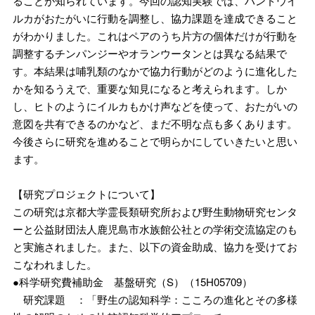
ることが知られています。今回の認知実験では、ハンドウイ
ルカがおたがいに行動を調整し、協力課題を達成できること
がわかりました。これはペアのうち片方の個体だけが行動を
調整するチンパンジーやオランウータンとは異なる結果で
す。本結果は哺乳類のなかで協力行動がどのように進化した
かを知るうえで、重要な知見になると考えられます。しか
し、ヒトのようにイルカもかけ声などを使って、おたがいの
意図を共有できるのかなど、まだ不明な点も多くあります。
今後さらに研究を進めることで明らかにしていきたいと思い
ます。
【研究プロジェクトについて】
この研究は京都大学霊長類研究所および野生動物研究センタ
ーと公益財団法人鹿児島市水族館公社との学術交流協定のも
と実施されました。また、以下の資金助成、協力を受けてお
こなわれました。
●科学研究費補助金 基盤研究（S）（15H05709）
研究課題 ：「野生の認知科学：こころの進化とその多様