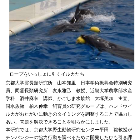
ロープをいっしょに引くイルカたち
京都大学霊長類研究所 山本知里 日本学術振興会特別研究
員、同霊長類研究所 友永雅己 教授、近畿大学農学部水産
学科 酒井麻衣 講師、かごしま水族館 大塚美加 主査、
同水族館 柏木伸幸 飼育員の研究グループは、ハンドウイ
ルカがおたがいに動きのタイミングを調整することで協力し
あい、問題を解決できることを明らかにしました。
本研究では、京都大学野生動物研究センター平田 聡教授が
チンパンジーの協力行動を調べるために開発したひも引き課