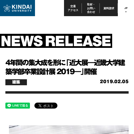
取材・
交通
お問い
資料請求
JP
アクセス
合わせ
4年間の集大成を形に「近大展―近畿大学建
築学部卒業設計展 2019―」開催
2019.02.05
建築