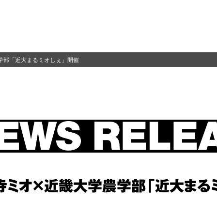
学部「近大まるミオしぇ」開催
寺ミオ×近畿大学農学部「近大まる