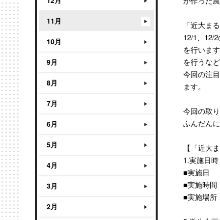
12月
が作った農
11月
「近大まる
12/1、
10月
を行います
を行うなど
9月
今回の注目
8月
ます。
7月
今回の取り
ふんだんに
6月
5月
【「近大ま
1.実施日
4月
■実施日 
■実施時間：
3月
■実施場所
2月