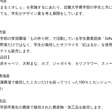
画内容
まるミオしぇ」を実施するにあたり、近畿大学農学部の学生と共
ても、学生がデザイン案を考え展開をしています。
野菜
学部の実習圃場「もの作り村」で活動している学生農業団体「GAV
野菜だけではなく、学生が栽培したサツマイモ「紅はるか」を使
テトも販売します。
品目】
赤キャベツ、大和まな、カブ、ジャガイモ、カリフラワー、スィ
農場産
属農場で栽培したミカンだけを絞ってつくった100％ミカンジュース「
l)）
培品
学部卒業生の農家で栽培された農産物・加工品を販売します。