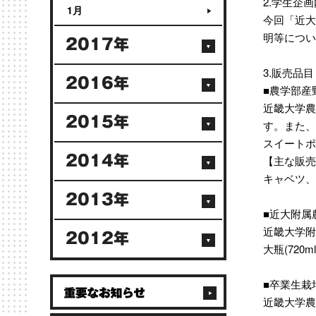
2.学生企
1月
今回「近大
明等につい
2017年
3.販売品目
2016年
■農学部産
近畿大学農
2015年
す。また、
スイートポ
2014年
【主な販売
キャベツ、
2013年
■近大附属
近畿大学附
2012年
大瓶(720m
■卒業生栽
近畿大学農