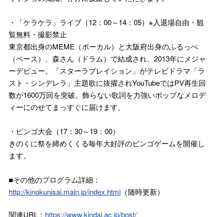
・「ケラケラ」ライブ（12：00～14：05）※入退場自由・観
覧無料・撮影禁止
東京都出身のMEME（ボーカル）と大阪府出身のふるっぺ
（ベース）、森さん（ドラム）で結成され、2013年にメジャ
ーデビュー。「スターラブレイション」がテレビドラマ「ラ
スト・シンデレラ」主題歌に抜擢されYouTubeではPV再生回
数が1600万回を突破。飾らない歌詞を力強いポップなメロデ
ィーにのせてまっすぐに届けます。
・ビンゴ大会（17：30～19：00）
きのくに祭を締めくくる毎年大好評のビンゴゲームを開催し
ます。
■その他のプログラム詳細：
http://kinokunisai.main.jp/index.html
（随時更新）
関連URL：
https://www.kindai.ac.jp/bost/