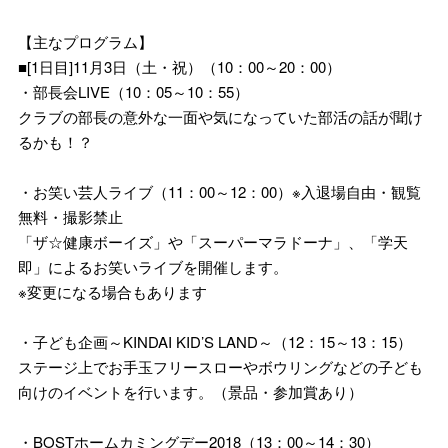
【主なプログラム】
■[1日目]11月3日（土・祝）（10：00～20：00）
・部長会LIVE（10：05～10：55）
クラブの部長の意外な一面や気になっていた部活の話が聞け
るかも！？
・お笑い芸人ライブ（11：00～12：00）※入退場自由・観覧
無料・撮影禁止
「ザ☆健康ボーイズ」や「スーパーマラドーナ」、「学天
即」によるお笑いライブを開催します。
※変更になる場合もあります
・子ども企画～KINDAI KID’S LAND～（12：15～13：15）
ステージ上でお手玉フリースローやボウリングなどの子ども
向けのイベントを行います。（景品・参加賞あり）
・BOSTホームカミングデー2018（13：00～14：30）