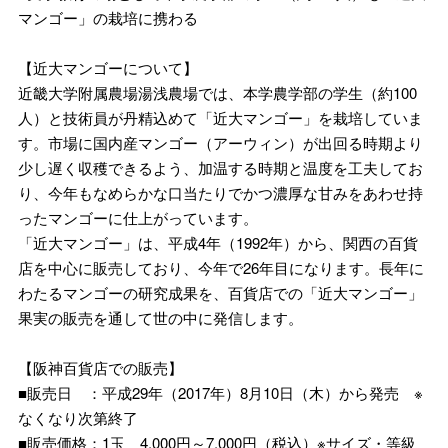
マンゴー」の栽培に携わる
【近大マンゴーについて】
近畿大学附属農場湯浅農場では、本学農学部の学生（約100
人）と技術員が丹精込めて「近大マンゴー」を栽培していま
す。市場に国内産マンゴー（アーウィン）が出回る時期より
少し遅く収穫できるよう、加温する時期と温度を工夫してお
り、今年もなめらかな口当たりでかつ濃厚な甘みをあわせ持
ったマンゴーに仕上がっています。
「近大マンゴー」は、平成4年（1992年）から、関西の百貨
店を中心に販売しており、今年で26年目になります。長年に
わたるマンゴーの研究成果を、百貨店での「近大マンゴー」
果実の販売を通して世の中に発信します。
【阪神百貨店での販売】
■販売日 ：平成29年（2017年）8月10日（木）から発売 ※
なくなり次第終了
■販売価格：1玉 4,000円～7,000円（税込）※サイズ・等級