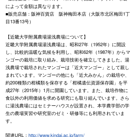
によって金額は異なります。
■販売店舗：阪神百貨店 阪神梅田本店（大阪市北区梅田1丁
目13番13号）
【近畿大学附属農場湯浅農場について】
近畿大学附属農場湯浅農場は、昭和27年（1952年）に開設
し、比較的温暖な気候を利用し、昭和62年（1987年）からマ
ンゴーの栽培に取り組み、栽培技術を確立してきました。湯
浅農場で栽培されたマンゴーは「近大マンゴー」として親し
まれています。マンゴーの他にも「近大みかん」の栽培や、
約200種類の柑橘類を保存する「柑橘遺伝資源保存園」を平
成27年（2015年）1月に開園しています。また、栽培作物に
食以外の利用価値を求める研究にも取り組んでいます。さら
に湯浅農場にはセミナーハウスが設置され、本学農学部の学
生の農場実習や研究室のゼミ・研修等にも利用されていま
す。
関連URL：
http://www.kindai.ac.jp/farm/