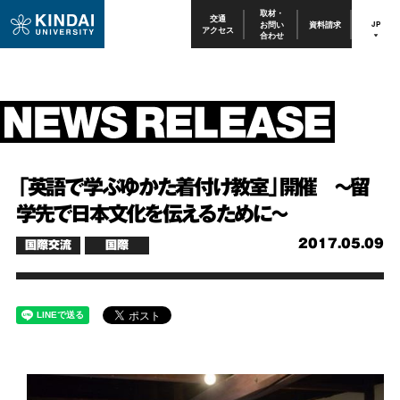
取材・
交通
お問い
資料請求
JP
アクセス
合わせ
「英語で学ぶゆかた着付け教室」開催 ～留
学先で日本文化を伝えるために～
2017.05.09
国際交流
国際