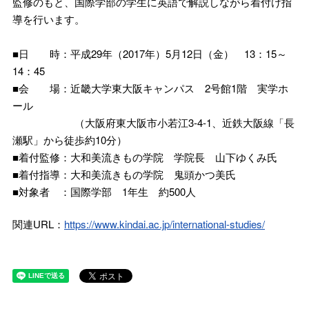
監修のもと、国際学部の学生に英語で解説しながら着付け指
導を行います。
■日 時：平成29年（2017年）5月12日（金） 13：15～
14：45
■会 場：近畿大学東大阪キャンパス 2号館1階 実学ホ
ール
（大阪府東大阪市小若江3-4-1、近鉄大阪線「長
瀬駅」から徒歩約10分）
■着付監修：大和美流きもの学院 学院長 山下ゆくみ氏
■着付指導：大和美流きもの学院 鬼頭かつ美氏
■対象者 ：国際学部 1年生 約500人
関連URL：
https://www.kindai.ac.jp/international-studies/