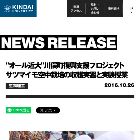
取材・
交通
お問い
資料請求
JP
アクセス
合わせ
"オール近大"川俣町復興支援プロジェクト
サツマイモ空中栽培の収穫実習と実験授業
2016.10.26
生物理工