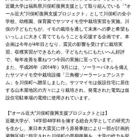
近畿大学は福島県川俣町復興支援として取り組んでいる「"オ
ール近大"川俣町復興支援プロジェクト」として川俣町の全小
学校、幼稚園、保育園でサツマイモ空中栽培実習を実施。川
俣の子どもたちが、イモの栽培を通して未来への夢と希望も
いっしょに大きく育ててもらうことを応援する企画です。本
企画は今年が4年目となり、震災の影響を受けずに栽培実
習、収穫実習ができるため、子どもたちにもたいへん好評
で、毎年改善を重ねつつ今回の実施に至っています。
また、平成26年（2014年）9月には、ソーラーパネルを備え
たサツマイモ空中栽培設備「三角棚ソーラーシェアシステ
ム」を川俣町へ贈呈しました。サツマイモは仮設住宅に居住
する山木屋地区の方々により栽培され、発電された電気は仮
設住宅駐車場の電燈に使用されています。
【"オール近大"川俣町復興支援プロジェクトとは】
近畿大学が、14学部48学科を擁する総合大学としての研究力
を生かし、東日本大震災に伴う原発事故により一部が計画的
避難区域に指定された川俣町の早期復興を、大学の総力を挙