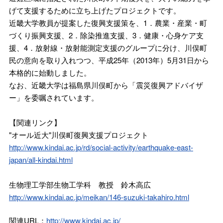
げて支援するために立ち上げたプロジェクトです。
近畿大学教員が提案した復興支援策を、1．農業・産業・町
づくり振興支援、2．除染推進支援、3．健康・心身ケア支
援、4．放射線・放射能測定支援のグループに分け、川俣町
民の意向を取り入れつつ、平成25年（2013年）5月31日から
本格的に始動しました。
なお、近畿大学は福島県川俣町から「震災復興アドバイザ
ー」を委嘱されています。
【関連リンク】
"オール近大"川俣町復興支援プロジェクト
http://www.kindai.ac.jp/rd/social-activity/earthquake-east-
japan/all-kindai.html
生物理工学部生物工学科 教授 鈴木高広
http://www.kindai.ac.jp/meikan/146-suzuki-takahiro.html
関連URL：
http://www.kindai.ac.jp/