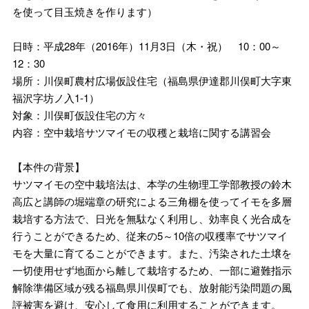
を使って目玉焼きを作ります）
日時：平成28年（2016年）11月3日（木・祝） 10：00～
12：30
場所：川俣町農村広場仮設住宅（福島県伊達郡川俣町大字東
福沢字坊ノ入1-1）
対象：川俣町仮設住宅の方々
内容：空中栽培サツマイモの収穫と栽培に関する講習会
【本件の背景】
サツマイモの空中栽培法は、本学の生物理工学部教授の鈴木
高広と講師の堀端章の研究による三角棚を使ってイモを多層
栽培する方法で、日光を無駄なく利用し、効率良く光合成を
行うことができるため、従来の5～10倍の収穫率でサツマイ
モを大量に育てることができます。また、汚染された土壌を
一切使用せず地面から離して栽培するため、一部に避難指示
解除準備区域が残る福島県川俣町でも、放射能汚染問題の風
評被害を避け、安心して食用に利用することができます。