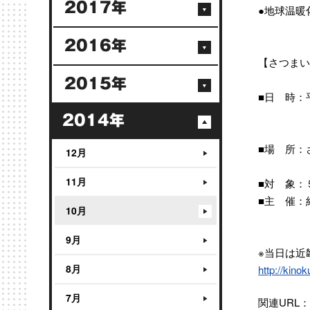
2017年
●地球温暖
2016年
【さつまい
2015年
■日 時：
９：00
2014年
13：0
■場 所：
12月
発電体験
11月
■対 象：
■主 催：
10月
紀の川サ
9月
※当日は近
8月
http://kinok
7月
関連URL：