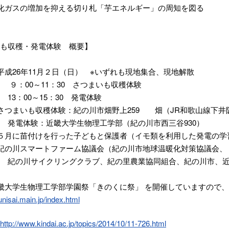
化ガスの増加を抑える切り札「芋エネルギー」の周知を図る
も収穫・発電体験 概要】
平成26年11月２日（日） ※いずれも現地集合、現地解散
～11：30 さつまいも収穫体験
0～15：30 発電体験
さつまいも収穫体験：紀の川市畑野上259 畑（JR和歌山線下井
：近畿大学生物理工学部（紀の川市西三谷930）
５月に苗付けを行った子どもと保護者（イモ類を利用した発電の学
紀の川スマートファーム協議会（紀の川市地球温暖化対策協議会、
イクリングクラブ、紀の里農業協同組合、紀の川市、近畿
畿大学生物理工学部学園祭「きのくに祭」 を開催していますので
unisai.main.jp/index.html
http://www.kindai.ac.jp/topics/2014/10/11-726.html