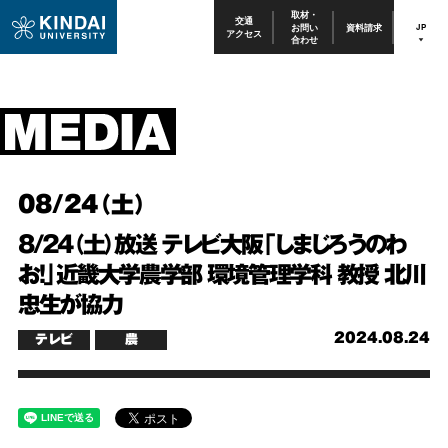
取材・
交通
お問い
資料請求
JP
アクセス
合わせ
08/24（土）
8/24（土）放送 テレビ大阪「しまじろうのわ
お！」近畿大学農学部 環境管理学科 教授 北川
忠生が協力
2024.08.24
テレビ
農