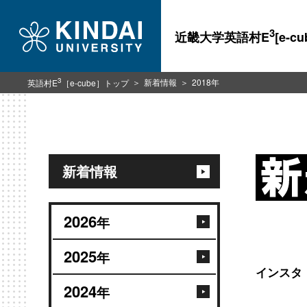
3
近畿大学英語村E
[e-cu
3
新着情報
2018年
英語村E
［e-cube］トップ
新着情報
2026
年
2025
年
インスタ
2024
年