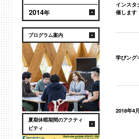
インスタ
2014
年
催します
プログラム案内
学びング
2018年
夏期休暇期間のアクティ
ビティ