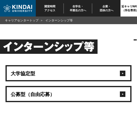
開室時間
在学生・
企業・
近キャリNAV
アクセス
卒業生の方へ
団体の方へ
（学生専用
キャリアセンタートップ
インターンシップ等
インターンシップ等
大学協定型
公募型（自由応募）