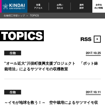
交通
お問い
資料
在学生
アクセス
合わせ
請求
向け情報
生物理工学部トップ
TOPICS
生物
2017.10.25
"オール近大"川俣町復興支援プロジェクト 「ポット鉢
栽培法」によるサツマイモの収穫教室
生物
2017.10.11
～イモが地球を救う！～ 空中栽培によるサツマイモ収