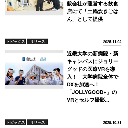
穀会社が運営する飲食
店にて「土鍋炊きごは
ん」として提供
トピックス
リリース
2025.11.04
近畿大学の新病院・新
キャンパスにジョリー
グッドの医療VRを導
入！ 大学病院全体で
DXを加速へ！
「JOLLYGOOD+」の
VRとセルフ撮影...
トピックス
リリース
2025.10.31