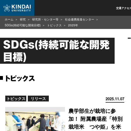
交通アクセ
ホーム
研究
研究所・センター等
社会連携推進センター
SDGs(持続可能な開発目標)
トピックス
2025年
SDGs(持続可能な開発
目標)
トピックス
トピックス
リリース
2025.11.07
農学部生が栽培に参
加！ 附属農場産「特別
栽培米 つや姫」を米