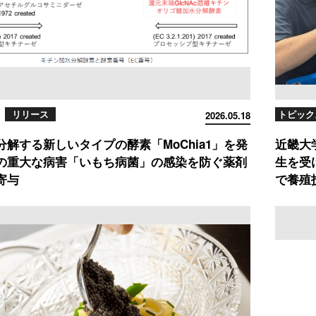
リリース
トピック
2026.05.18
分解する新しいタイプの酵素「MoChia1」を発
近畿大
の重大な病害「いもち病菌」の感染を防ぐ薬剤
生を受
寄与
で養殖