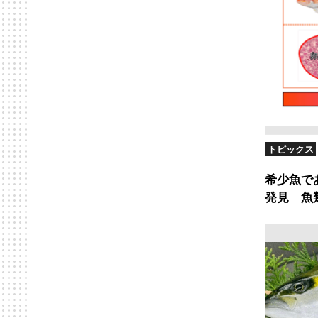
トピックス
希少魚で
発見 魚