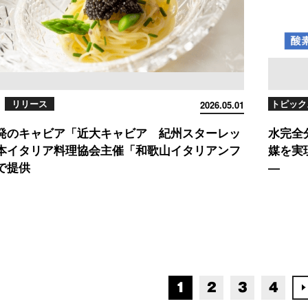
リリース
トピック
2026.05.01
発のキャビア「近大キャビア 紀州スターレッ
水完全
本イタリア料理協会主催「和歌山イタリアンフ
媒を実
で提供
―
1
2
3
4