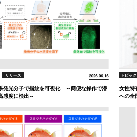
リリース
トピック
2026.06.16
系発光分子で指紋を可視化 ～簡便な操作で潜
女性特
高感度に検出～
への全