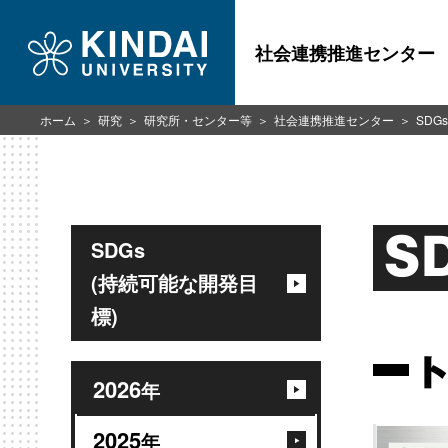
社会連携推進センター
ホーム
研究
研究所・センター等
社会連携推進センター
SDG
S
SDGs
(持続可能な開発目
標)
2026
年
2025
年