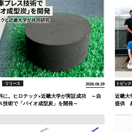
リリース
トピック
2026.06.29
料に。ヒロテック×近畿大学が実証成功 ～自
近畿大
ス技術で「バイオ成型炭」を開発～
提供 